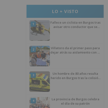
LO + VISTO
Fallece un ciclista en Burgos tras
1
avisar otro conductor que se
había caído de la bicicleta
Villatoro da el primer paso para
2
dejar atrás su aislamiento con el
inicio de la senda peatonal y
ciclista
Un hombre de 80 años resulta
3
herido en Burgos tras la colisión
entre un turismo y un camión
La provincia de Burgos celebra
4
el día de su patrón