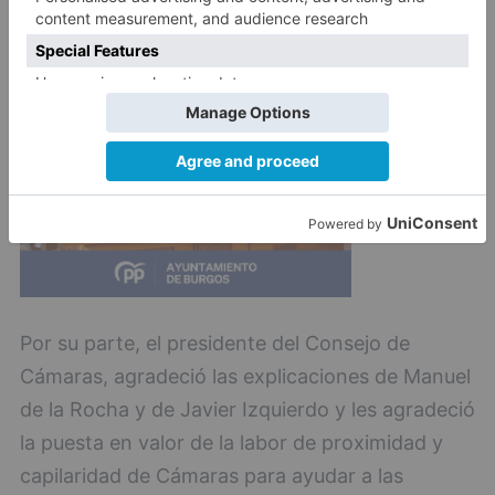
Por su parte, el presidente del Consejo de
Cámaras, agradeció las explicaciones de Manuel
de la Rocha y de Javier Izquierdo y les agradeció
la puesta en valor de la labor de proximidad y
capilaridad de Cámaras para ayudar a las