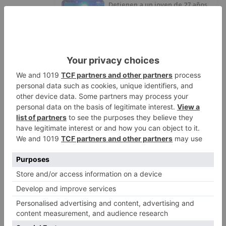
Detienen a un joven de 27 años
1
por el robo de cableado y por
atentado contra los agentes
Calor y posibles tormentas en
2
Burgos durante el eclipse del 12
de agosto
Santiago Lencina, nuevo
3
refuerzo del Burgos CF para la
temporada 2026/27
El Burgos CF anuncia que Álex
4
Lizancos ha sido operado con
éxito del menisco de su rodilla
izquierda
Detenidas tres personas en
5