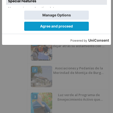
Quintanar de la Sierra con
hachís, cocaína y marihuana
ocultos en su vehículo
LO ÚLTIMO
Villatoro da el primer paso para
1
dejar atrás su aislamiento con el
inicio de la senda peatonal y
ciclista
Asociaciones y Pedanías de la
2
Merindad de Montija de Burgos
piden la reapertura de la
farmacia de Villasante
Luz verde al Programa de
3
Envejecimiento Activo que
experimenta cada una mayor
demanda