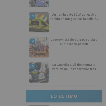
ciclista
Un hombre de 80 años resulta
3
herido en Burgos tras la colisión
entre un turismo y un camión
La provincia de Burgos celebra
4
el día de su patrón
La Guardia Civil desmonta la
5
versión de un repartidor tras
desaparecer 3.256 euros
LO ÚLTIMO