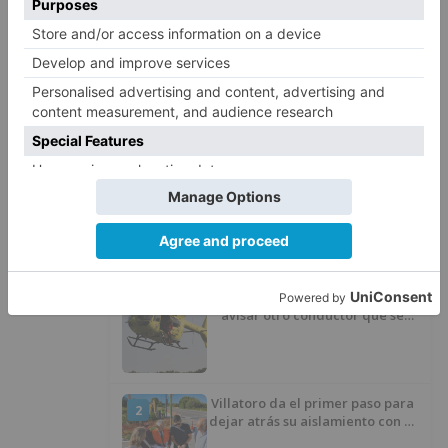
relacionar los diagnósticos de patologías
mentales y cáncer, proveyendo de valiosa
información para el abordaje de estos pacientes.
depresión
ansiedad
influyen
riesgo
padecer
cáncer
LO + VISTO
Fallece un ciclista en Burgos tras
1
avisar otro conductor que se
había caído de la bicicleta
Villatoro da el primer paso para
2
dejar atrás su aislamiento con el
inicio de la senda peatonal y