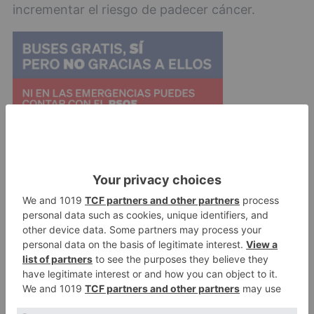
incrementar el riesgo de padecer cáncer.
Lo importante de estos hallazgos es que
alumbran el camino para el desarrollo de
enfoques preventivos y terapéuticos basados en
los verdaderos mecanismos que pueden