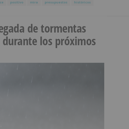
ce
positivo
mira
presupuestos
históricos
llegada de tormentas
s durante los próximos