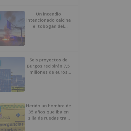
Un incendio
intencionado calcina
el tobogán del
parque infantil del
Barrio del Pilar de
Burgos
Seis proyectos de
Burgos recibirán 7,5
millones de euros
para impulsar plantas
solares
Herido un hombre de
35 años que iba en
silla de ruedas tras
ser atropellado en
Burgos