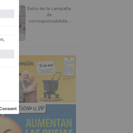
Éxito de la campaña
de
corresponsabilidad
impulsada por el área
de Igualdad municipal