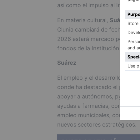
así como el impulso al Instituto
En materia cultural,
Suárez
ha a
Clunia cambiará de fechas y amp
2026 estará marcado por grande
fondos de la Institución Fernán 
Suárez
El empleo y el desarrollo econó
donde ha destacado el papel d
apoyar a autónomos, pymes y e
ayudas a farmacias, comercios 
empleo municipales, continuar
nuevos sectores estratégicos.