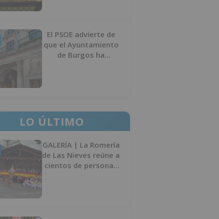
El PSOE advierte de
que el Ayuntamiento
de Burgos ha
"vaciado la hucha" y
depende del
Ministerio para
sostener las
inversiones
LO ÚLTIMO
GALERÍA | La Romería
de Las Nieves reúne a
cientos de personas
en Las Machorras