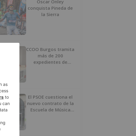
Oscar Onley
conquista Pineda de
la Sierra
CCOO Burgos tramita
más de 200
expedientes de
regularización de
inmigrantes
El PSOE cuestiona el
nuevo contrato de la
Escuela de Música
por su “urgencia
injustificada”