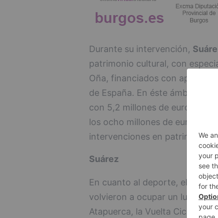
Durante su intervención,
Suár
patrimonio cultural, con espec
Oña, financiados con apoyo de l
de España. En éste ámbito, ha
con 5,2 millones de euros, y u
los ocho millones de euros dur
intervenciones en patrimonio s
Suárez
En cuanto al deporte, el presi
volvieron a ocupar un lugar d
Atapuerca, la Vuelta Ciclista a 