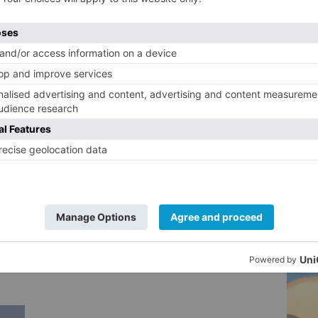
 para el Deporte y la Juventud.
5
nunciado que el Festival Romano de
liará disciplinas artísticas, mientras que
s exposiciones y por el traslado de los
González al Palacio de la Isla.
mico centraron otra parte del balance,
e Sodebur como herramienta clave para
mprendedores del medio rural. Las
y bares rurales, así como los planes de
án en 2026 con posibles ampliaciones a