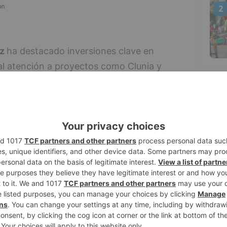
2
ez
ha destacado inversiones clave en
ial atención a proyectos como Clunia y
a Junta de Castilla y León y el Gobierno
3
 recordado el Convenio de Goteras, dotado
na convocatoria de patrimonio que alcanza
ante el mandato, así como más de 786
acro en los últimos 20 años.
4
dente ha señalado que los grandes eventos
estacado, mencionando el Cross de
Burgos y el calendario deportivo provincial,