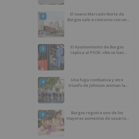
El nuevo Mercado Norte de
2
Burgos sale a concurso con un
presupuesto de 21,7 millones
El Ayuntamiento de Burgos
3
replica al PSOE: «No se han
interrumpido» las
desinfecciones municipales
Una fuga combativa y otro
4
triunfo de Johnson animan la
penúltima jornada de la Vuelta a
Burgos
Burgos registra uno de los
5
mayores aumentos de usuarios
de ‘Conciliamos Verano’, con
1.267 niños