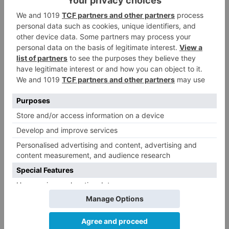
tengan 33 años cotizados.
edad
legal
jubilación
sube
años
meses
inicio
año
periodo
cálculo
LO + VISTO
Detienen a un joven de 27 años
1
por el robo de cableado y por
atentado contra los agentes
Calor y posibles tormentas en
2
Burgos durante el eclipse del 12
de agosto
Santiago Lencina, nuevo