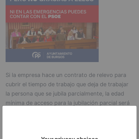
Si la empresa hace un contrato de relevo para
cubrir el tiempo de trabajo que deja de trabajar
la persona que se jubila parcialmente, la edad
mínima de acceso para la jubilación parcial será
desde hoy de 62 años y dos meses si se tienen
cotizados al menos 35 años y seis meses, o de
63 años y cuatro meses en el caso de que se