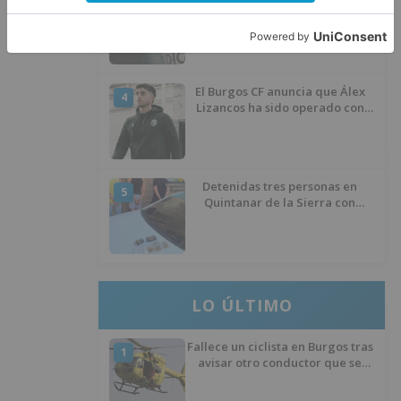
3
refuerzo del Burgos CF para la
temporada 2026/27
El Burgos CF anuncia que Álex
4
Lizancos ha sido operado con
éxito del menisco de su rodilla
izquierda
Detenidas tres personas en
5
Quintanar de la Sierra con
hachís, cocaína y marihuana
ocultos en su vehículo
LO ÚLTIMO
Fallece un ciclista en Burgos tras
1
avisar otro conductor que se
había caído de la bicicleta