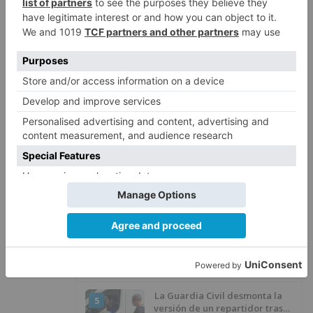
1
avisar otro conductor que se
había caído de la bicicleta
Villatoro da el primer paso para
2
dejar atrás su aislamiento con el
inicio de la senda peatonal y
ciclista
Un hombre de 80 años resulta
3
herido en Burgos tras la colisión
entre un turismo y un camión
La provincia de Burgos celebra
4
el día de su patrón
La Guardia Civil desmonta la
5
versión de un repartidor tras