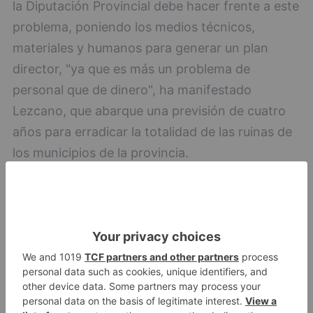
la Diputación Provincial debe hacer frente a este
problema, poniendo los medios técnicos,
materiales y humanos para generar un plan
director, "ya que es más un problema de
personal que de dinero", ha manifestado
Lezcano, que abarque una previsión de cuatro
años para erradicar la totalidad de las ruinas de
los municipios de la provincia.
eliminación
ruinas
provincia
objetivo
proposición
socialista
pleno
diputación
LO + VISTO
Fallece un ciclista en Burgos tras