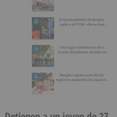
presupuesto de 21,7 millones
El Ayuntamiento de Burgos
3
replica al PSOE: «No se han
interrumpido» las
desinfecciones municipales
Una fuga combativa y otro
4
triunfo de Johnson animan la
penúltima jornada de la Vuelta a
Burgos
Burgos registra uno de los
5
mayores aumentos de usuarios
de ‘Conciliamos Verano’, con
1.267 niños
Detienen a un joven de 27