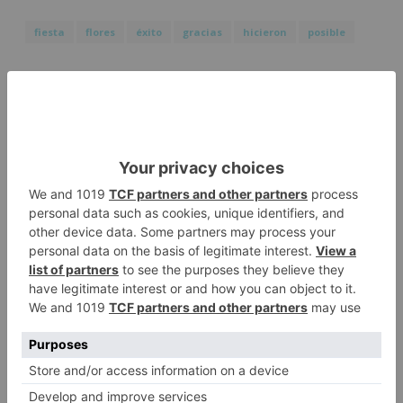
fiesta
flores
éxito
gracias
hicieron
posible
LO + VISTO
Detienen a un joven de 27 años
1
por el robo de cableado y por
atentado contra los agentes
Calor y posibles tormentas en
2
Burgos durante el eclipse del 12
de agosto
Santiago Lencina, nuevo
3
refuerzo del Burgos CF para la
temporada 2026/27