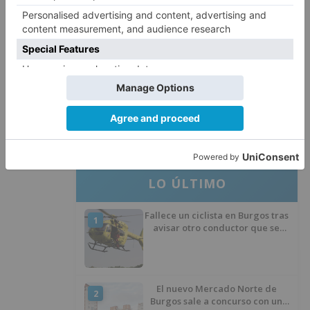
El Burgos CF anuncia que Álex
4
Lizancos ha sido operado con
éxito del menisco de su rodilla
izquierda
Detenidas tres personas en
5
Quintanar de la Sierra con
hachís, cocaína y marihuana
ocultos en su vehículo
LO ÚLTIMO
Fallece un ciclista en Burgos tras
1
avisar otro conductor que se
había caído de la bicicleta
El nuevo Mercado Norte de
2
Burgos sale a concurso con un