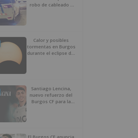
robo de cableado y
por atentado contra
los agentes
Calor y posibles
tormentas en Burgos
durante el eclipse del
12 de agosto
Santiago Lencina,
nuevo refuerzo del
Burgos CF para la
temporada 2026/27
El Burgos CF anuncia