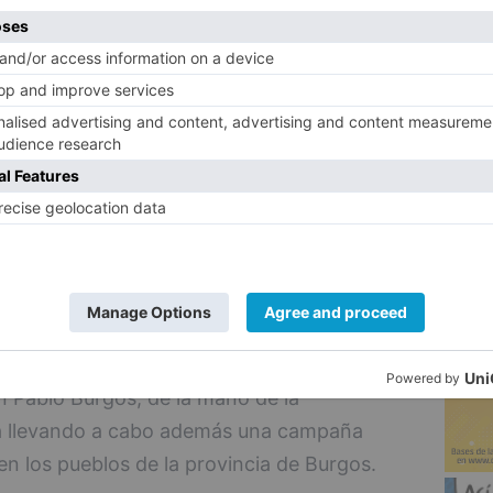
participación de personas con diversidad
 a dichos abonos son gestionadas por el
ye para cada partido con arreglo a los
5
n e integración.
Burgos presta una ayuda para los costes
 que se desplacen desde diversos puntos
 objetivo de facilitar su participación en
plicado el Director General de la
el Barbero.
 Pablo Burgos, de la mano de la
á llevando a cabo además una campaña
 en los pueblos de la provincia de Burgos.