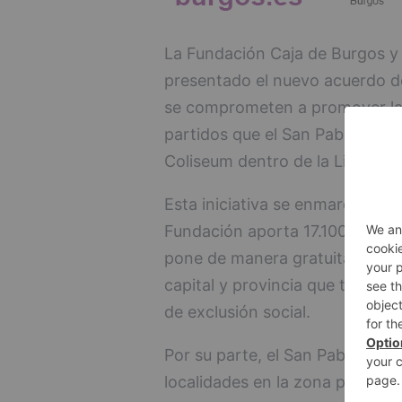
La Fundación Caja de Burgos y
presentado el nuevo acuerdo d
se comprometen a promover la i
partidos que el San Pablo Burg
Coliseum dentro de la Liga End
Esta iniciativa se enmarca en e
Fundación aporta 17.100 euros 
pone de manera gratuita a disp
capital y provincia que trabajan
de exclusión social.
Por su parte, el San Pablo Burg
localidades en la zona preferent