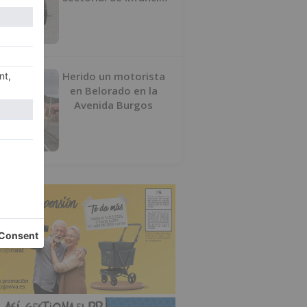
y pide el retorno de
los menores a
Marruecos desde
Ceuta
Herido un motorista
en Belorado en la
Avenida Burgos