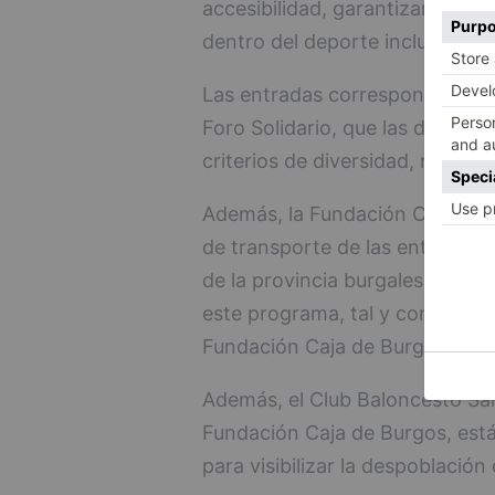
accesibilidad, garantizando la 
dentro del deporte inclusivo.
Las entradas correspondientes
Foro Solidario, que las distribu
criterios de diversidad, rotació
Además, la Fundación Caja de 
de transporte de las entidades
de la provincia burgalesa con el
este programa, tal y como ha ex
Fundación Caja de Burgos, Rafa
Además, el Club Baloncesto San
Fundación Caja de Burgos, est
para visibilizar la despoblación