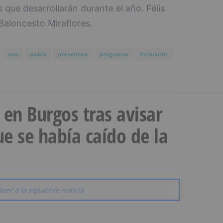
 que desarrollarán durante el año. Félis
Baloncesto Miraflores.
san
pablo
presentan
programa
inclusión
a en Burgos tras avisar
e se había caído de la
leer a la siguiente noticia