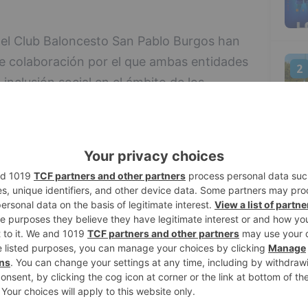
 el Club Baloncesto San Pablo Burgos han
e colaboración por el que ambas entidades
2
nclusión social en el ámbito de los
os dispute durante esta temporada en el
esa y competición europea.
l programa 'Juntos', mediante el que la
3
para adquirir un total de 60 abonos que
osición de entidades sociales de Burgos
 en los ámbitos de la diversidad y el riesgo
os aporta otros 15 abonos y facilita las
4
e de la cancha, con visibilidad y plena