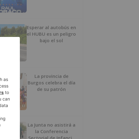
Esperar al autobús en
el HUBU es un peligro
bajo el sol
La provincia de
Burgos celebra el día
de su patrón
La Junta no asistirá a
la Conferencia
Sectorial de Infancia