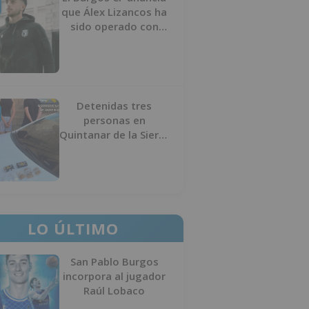
que Álex Lizancos ha
sido operado con
éxito del menisco de
su rodilla izquierda
Detenidas tres
personas en
Quintanar de la Sierra
con hachís, cocaína y
marihuana ocultos en
su vehículo
LO ÚLTIMO
San Pablo Burgos
incorpora al jugador
Raúl Lobaco