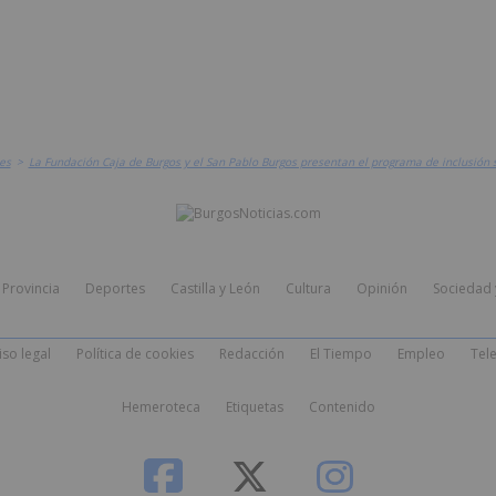
es
>
La Fundación Caja de Burgos y el San Pablo Burgos presentan el programa de inclusión so
Provincia
Deportes
Castilla y León
Cultura
Opinión
Sociedad 
iso legal
Política de cookies
Redacción
El Tiempo
Empleo
Tele
Hemeroteca
Etiquetas
Contenido