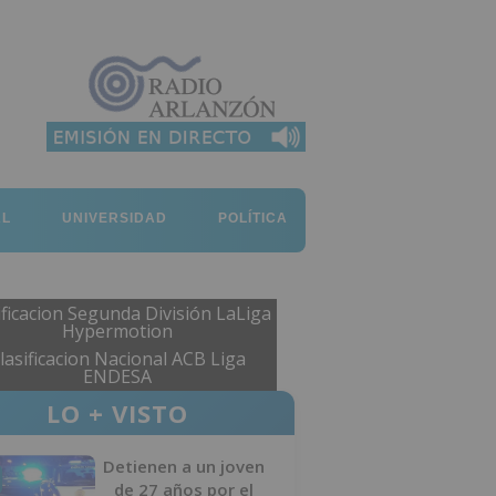
AL
UNIVERSIDAD
POLÍTICA
ificacion Segunda División LaLiga
Hypermotion
lasificacion Nacional ACB Liga
ENDESA
LO + VISTO
Detienen a un joven
de 27 años por el