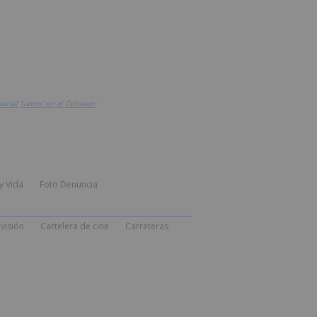
cial 'Juntos' en el Coliseum
y Vida
Foto Denuncia
visión
Cartelera de cine
Carreteras