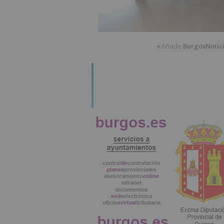
Añade
BurgosNotic
★