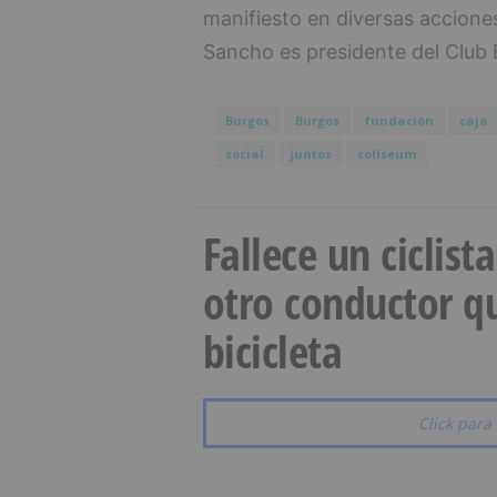
manifiesto en diversas acciones
Sancho es presidente del Club 
Burgos
Burgos
fundación
caja
social
juntos
coliseum
Fallece un ciclist
otro conductor qu
bicicleta
Click para 