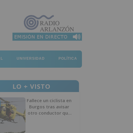
AL
UNIVERSIDAD
POLÍTICA
LO + VISTO
Fallece un ciclista en
Burgos tras avisar
otro conductor que
se había caído de la
bicicleta