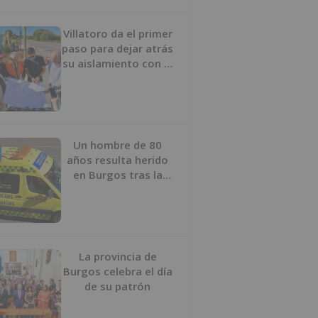
Villatoro da el primer
paso para dejar atrás
su aislamiento con el
inicio de la senda
peatonal y ciclista
Un hombre de 80
años resulta herido
en Burgos tras la
colisión entre un
turismo y un camión
La provincia de
Burgos celebra el día
de su patrón