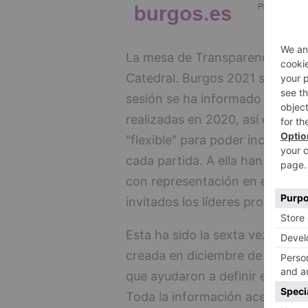
La mesa de Transparencia y Con
Catedral. Burgos 2021 se ha re
sesión se ha informado de las a
realizadas en 2020, así como de
"flexible" para poder incorpora
cada partida. A ella han asisti
con representación en el Ayun
invitados los líderes provincia
Esta ha sido la sexta vez que 
creada en diciembre de 2017, j
que ayudaron a definir el progr
Toda la información acerca de l