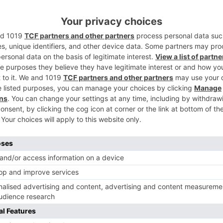
2
trol de la Fundación VIII Centenario de la
unido esta mañana en su sede. En esta
ctividades previstas para 2021 y las
3
l presupuesto para este ejercicio, que será
r nuevos eventos, y a qué se va a destinar
do miembros de todos los partidos políticos
tamiento de Burgos y también han sido
les de los sindicatos UGT y CCOO.
4
se ha convocado esta comisión, que fue
unto al resto de mesas temáticas de trabajo
ama de actividades del VIII Centenario.
as diferentes actividades, convenios y