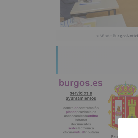
Añade
BurgosNotic
★