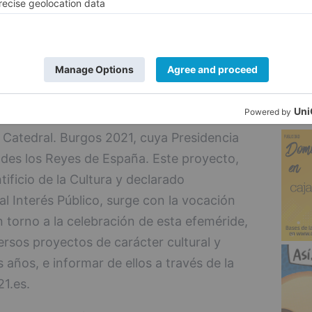
l de transparencia, alojado en la página
5
draldeburgos2021.es
.
 el 800 aniversario de la colocación de la
e Burgos y es por ello que nace la
 Catedral. Burgos 2021, cuya Presidencia
des los Reyes de España. Este proyecto,
ificio de la Cultura y declarado
l Interés Público, surge con la vocación
n torno a la celebración de esta efeméride,
ersos proyectos de carácter cultural y
s años, e informar de ellos a través de la
1.es.