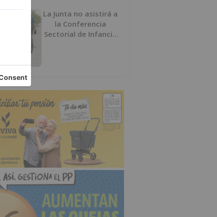
La Junta no asistirá a
la Conferencia
Sectorial de Infancia
y pide el retorno de
los menores a
Marruecos desde
Ceuta