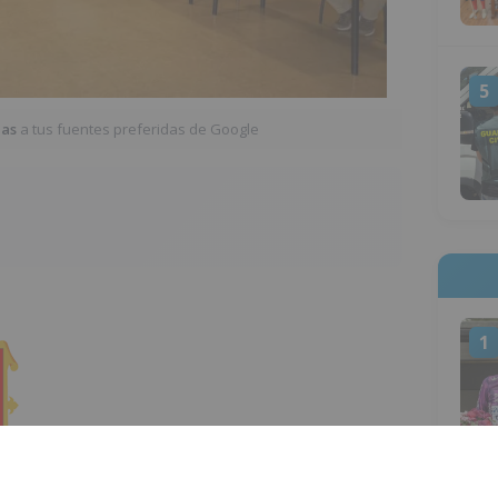
5
ias
a tus fuentes preferidas de Google
1