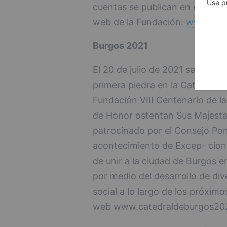
cuentas se publican en el porta
web de la Fundación:
www.cate
Burgos 2021
El 20 de julio de 2021 se cumple
primera piedra en la Catedral d
Fundación VIII Centenario de la
de Honor ostentan Sus Majesta
patrocinado por el Consejo Pont
acontecimiento de Excep- ciona
de unir a la ciudad de Burgos e
por medio del desarrollo de div
social a lo largo de los próximo
web www.catedraldeburgos202