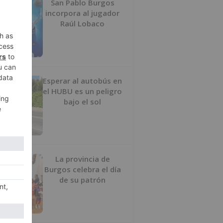
San Pablo Burgos
incorpora al jugador
Raúl Lobaco
Esperar al autobús en
el HUBU es un peligro
bajo el sol
La provincia de
Burgos celebra el día
de su patrón