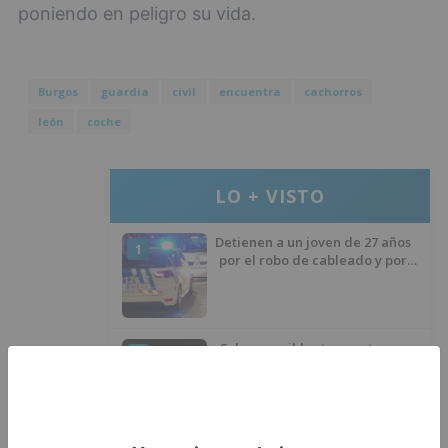
poniendo en peligro su vida.
Burgos
guardia
civil
encuentra
cachorros
león
coche
LO + VISTO
Detienen a un joven de 27 años
1
por el robo de cableado y por
atentado contra los agentes
Calor y posibles tormentas en
2
Burgos durante el eclipse del 12
de agosto