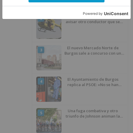
Fallece un ciclista en Burgos tras
2
avisar otro conductor que se
había caído de la bicicleta
El nuevo Mercado Norte de
3
Burgos sale a concurso con un
presupuesto de 21,7 millones
El Ayuntamiento de Burgos
4
replica al PSOE: «No se han
interrumpido» las
desinfecciones municipales
Una fuga combativa y otro
5
triunfo de Johnson animan la
penúltima jornada de la Vuelta a
Burgos