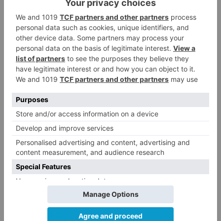
Santiago Lencina, nuevo
3
refuerzo del Burgos CF para la
temporada 2026/27
El Burgos CF anuncia que Álex
4
Lizancos ha sido operado con
éxito del menisco de su rodilla
izquierda
Detenidas tres personas en
5
Quintanar de la Sierra con
hachís, cocaína y marihuana
ocultos en su vehículo
LO ÚLTIMO
Un hombre de 80 años resulta
1
herido en Burgos tras la colisión
entre un turismo y un camión