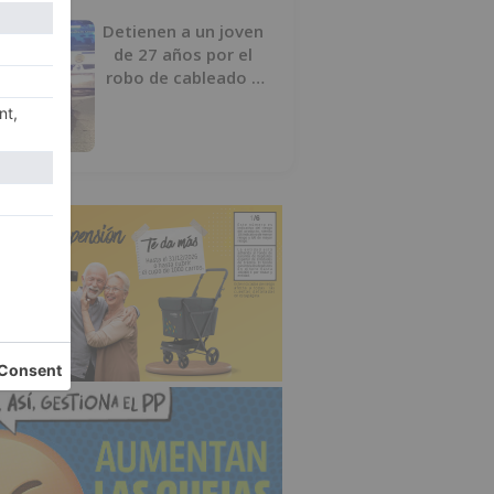
Detienen a un joven
de 27 años por el
robo de cableado y
por atentado contra
los agentes