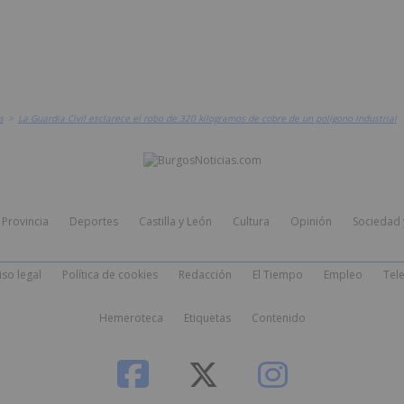
s
>
La Guardia Civil esclarece el robo de 320 kilogramos de cobre de un polígono industrial
Provincia
Deportes
Castilla y León
Cultura
Opinión
Sociedad 
iso legal
Política de cookies
Redacción
El Tiempo
Empleo
Tele
Hemeroteca
Etiquetas
Contenido