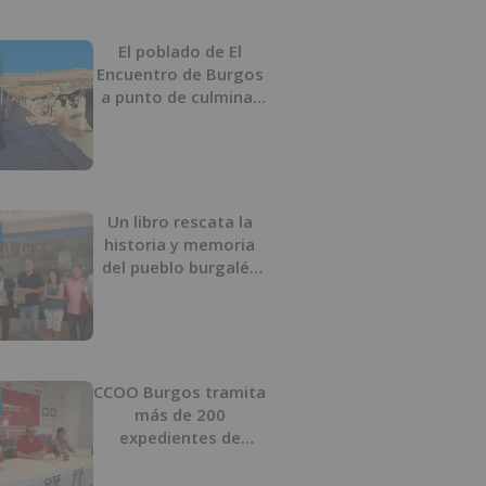
proyecto
El poblado de El
Encuentro de Burgos
a punto de culminar
su proceso de realojo
Un libro rescata la
historia y memoria
del pueblo burgalés
de Huérmeces
CCOO Burgos tramita
más de 200
expedientes de
regularización de
inmigrantes