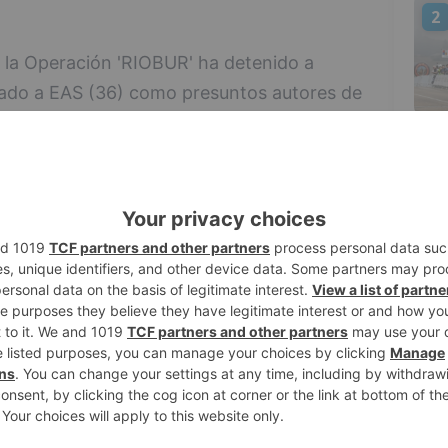
2
e la Operación 'RIOBUR' ha detenido a
gado a EAS (36) como presuntos autores de
cción en la que sustrajeron 320 kilogramos
rica municipal.
3
dos del pasado mes de marzo en una
na patrulla de seguridad ciudadana
desplegada en un dispositivo preventivo
lo e identificaba a sus tres ocupantes; al
e les permitió continuar viaje.
4
ada, eran de nuevo parados e
as que se encontraban realizando otra
culos y personas en otro punto de la zona