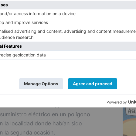
5
nción de los agentes la importante cantidad
sportaban en el maletero, así como varias
l de cobre del que no supieron dar
ito origen y titularidad, por lo que fue
 tener constancia de ningún ilícito
les permitió continuar su ruta.
nvestigación para dilucidar la procedencia
ó el cableado, conociéndose horas
ída una importante cantidad de este
n en casi 18.000 euros, procedente del
suministro eléctrico en un polígono
en la localidad donde habían sido
en la segunda ocasión.