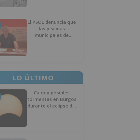
El PSOE denuncia que
las piscinas
municipales de
Burgos llevan seis
meses sin la
desinfección
obligatoria contra
plagas
LO ÚLTIMO
Calor y posibles
tormentas en Burgos
durante el eclipse del
12 de agosto