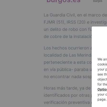
La Guardia Civil, en el marco d
FJMR (51), IRSS (20) e investi
un delito de robo con fuerza, a
de cobre de la instalación eléct
Los hechos ocurrieron a media
localidad de Las Merindades. U
perteneciente a esta comarca -
en vía pública- paraba un vehícu
no encontrar nada sospechoso s
Horas más tarde, ya de madrug
identificados por otras patrull
verificación preventiva de vehí