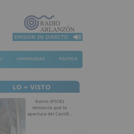
AL
UNIVERSIDAD
POLÍTICA
LO + VISTO
Barrio (PSOE)
denuncia que la
apertura del Castillo
responde a “una
foto” y no a la
culminación del