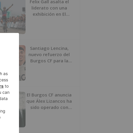
Felix Gall asalta el
liderato con una
exhibición en El
Escudo
Santiago Lencina,
nuevo refuerzo del
Burgos CF para la
temporada 2026/27
El Burgos CF anuncia
que Álex Lizancos ha
sido operado con
éxito del menisco de
su rodilla izquierda