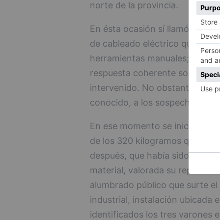
norte de la provincia.
En ésta ocasión sí llamó la ate
de cableado eléctrico que tran
herramientas manuales; materia
respuesta coherente sobre su líc
intervenido. No obstante, al no
conocido, a los sospechosos se 
En ese momento se inició una i
de los 320 kilogramos que pes
después, que había sido sustra
material, valorada su reposició
alumbrado público que surte el 
industrial, instalación ubicada 
identificados los tres varones 