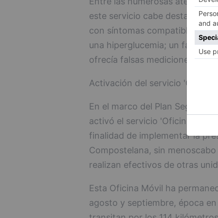
Entre las numerosas atenciones
este servicio cabe destacar tam
con síntomas compatibles con u
una hiperglucemia; un fallo en
ofrecía falsas mediciones- fue 
Activación del servicio 'Oficin
En el marco del Plan Seguridad
activó el servicio 'Oficina Móvi
finalidad de implementar la pres
Compostelana, sin menoscabo d
realizan efectivos de otras un
Esta Oficina Móvil ha permaneci
agosto y septiembre, época en
transitan por los 114 kilómetr