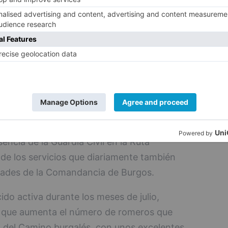
 que han llevado a cabo los efectivos de
bién el realizado a una enfermera belga,
n infarto pero que finalmente resultó ser
 el glucómetro personal que portaba -que
la causa de que se agravara la situación.
a Móvil Atención al Peregrino' (OMAP)
 Jacobea 2022, en julio del presente año se
l Atención al Peregrino' (OMAP), con la
encia de la Guardia Civil en la Ruta
e los servicios que diariamente también
idades de la Comandancia de Burgos.
do activa durante los meses de julio,
 que aumenta el número de romeros que
os del Camino burgalés, con unos excelentes