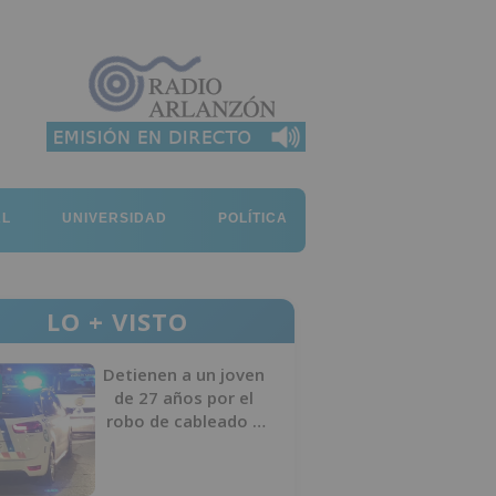
AL
UNIVERSIDAD
POLÍTICA
LO + VISTO
Detienen a un joven
de 27 años por el
robo de cableado y
por atentado contra
los agentes