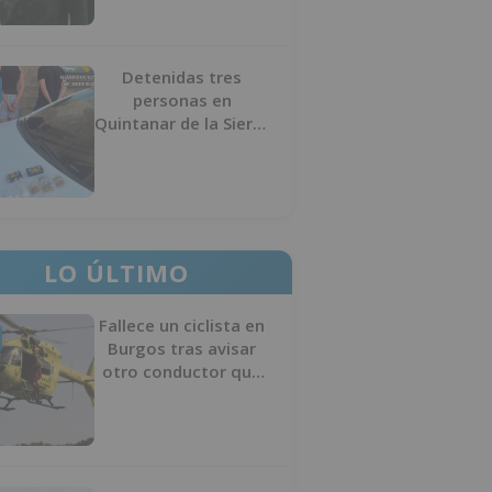
Detenidas tres
personas en
Quintanar de la Sierra
con hachís, cocaína y
marihuana ocultos en
su vehículo
LO ÚLTIMO
Fallece un ciclista en
Burgos tras avisar
otro conductor que
se había caído de la
bicicleta