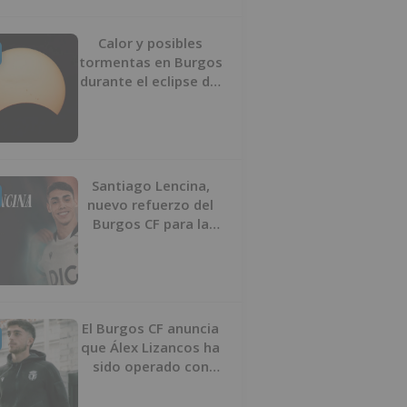
Calor y posibles
tormentas en Burgos
durante el eclipse del
12 de agosto
Santiago Lencina,
nuevo refuerzo del
Burgos CF para la
temporada 2026/27
El Burgos CF anuncia
que Álex Lizancos ha
sido operado con
éxito del menisco de
su rodilla izquierda