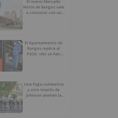
El nuevo Mercado
Norte de Burgos sale
a concurso con un
presupuesto de 21,7
millones
El Ayuntamiento de
Burgos replica al
PSOE: «No se han
interrumpido» las
desinfecciones
municipales
Una fuga combativa
y otro triunfo de
Johnson animan la
penúltima jornada de
la Vuelta a Burgos