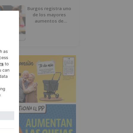
Burgos registra uno
de los mayores
aumentos de
usuarios de
‘Conciliamos Verano’,
con 1.267 niños