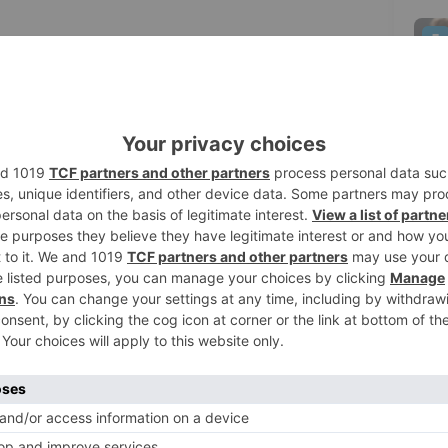
5
 auxilios, facilitaron agua, una manta
s valorar la situación solicitaron un
erreno, que permitiera el acceso de los
a accidentada, que con fuerte dolores no
adada en el vehículo todo terreno del
eraba la ambulancia, y desde allí
rio de Burgos.
la peregrina perdió el equilibrio cuando
l inestable estado del tramo por el que
l suelo se fracturó el Talón de Aquiles.