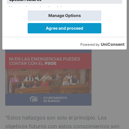
vida humana, podrían haber contribuido a un
rápido aumento posterior de la población hace
unos 813.000 años.
"Estos hallazgos son solo el principio. Los
objetivos futuros con estos conocimientos son