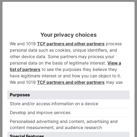
durante el cuello de botella aceleró la evolución
del cerebro humano", argumenta Yi-Hsuan Pan,
de la Universidad Normal de China Oriental que
también participa en el estudio.
Ahora que hay motivos para creer que se
produjo una lucha ancestral hace entre 930.000
y 813.000 años por la supervivencia, los
investigadores pueden seguir indagando para
encontrar respuestas a estas preguntas y
desvelar cómo una población tan pequeña
persistió en condiciones presumiblemente
difíciles y peligrosas.
El control del fuego, así como el cambio
climático hacia un clima más hospitalario para la