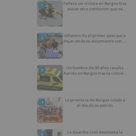
Fallece un ciclista en Burgos tras
1
avisar otro conductor que se
había caído de la bicicleta
Villatoro da el primer paso para
2
dejar atrás su aislamiento con el
inicio de la senda peatonal y
ciclista
Un hombre de 80 años resulta
3
herido en Burgos tras la colisión
entre un turismo y un camión
La provincia de Burgos celebra
4
el día de su patrón
La Guardia Civil desmonta la
5