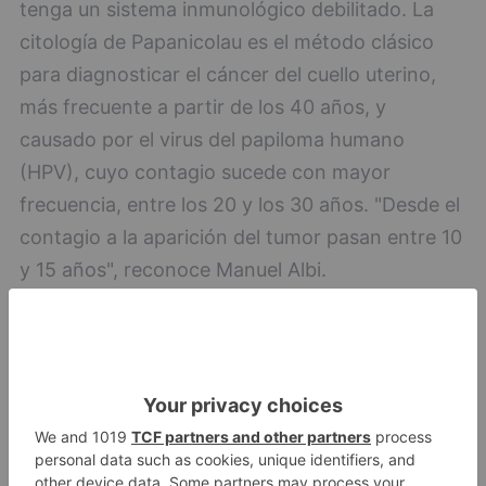
tenga un sistema inmunológico debilitado. La
citología de Papanicolau es el método clásico
para diagnosticar el cáncer del cuello uterino,
más frecuente a partir de los 40 años, y
causado por el virus del papiloma humano
(HPV), cuyo contagio sucede con mayor
frecuencia, entre los 20 y los 30 años. "Desde el
contagio a la aparición del tumor pasan entre 10
y 15 años", reconoce Manuel Albi.
De ahí la importancia de realizarse esta prueba
que pretende diagnosticar las lesiones del el
cuello del útero precursoras del cáncer. La
prevención en este caso es clave si se atiende a
las cifras de la
Organización Mundial de la Salud
(OMS), según las cuales el cáncer del cuello