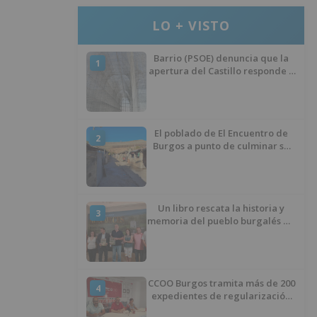
LO + VISTO
Barrio (PSOE) denuncia que la
1
apertura del Castillo responde a
“una foto” y no a la culminación
del proyecto
El poblado de El Encuentro de
2
Burgos a punto de culminar su
proceso de realojo
Un libro rescata la historia y
3
memoria del pueblo burgalés de
Huérmeces
CCOO Burgos tramita más de 200
4
expedientes de regularización
de inmigrantes