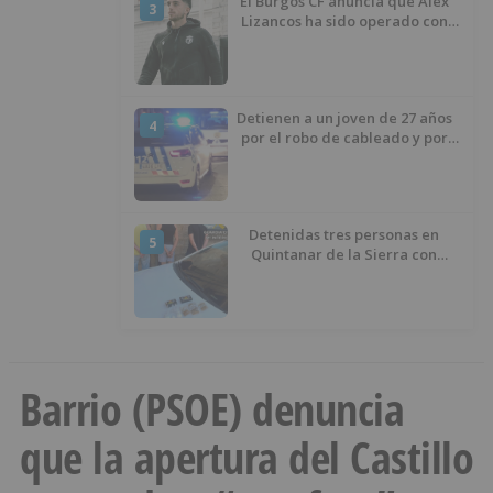
El Burgos CF anuncia que Álex
3
Lizancos ha sido operado con
éxito del menisco de su rodilla
izquierda
Detienen a un joven de 27 años
4
por el robo de cableado y por
atentado contra los agentes
Detenidas tres personas en
5
Quintanar de la Sierra con
hachís, cocaína y marihuana
ocultos en su vehículo
Barrio (PSOE) denuncia
que la apertura del Castillo