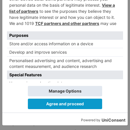
uterino es el segundo tipo de cáncer más
frecuente en la mujer. Y todos están
relacionados con el virus del papiloma humano
(VPH).
El cáncer de ovario, que no suele dar síntomas
hasta que ya se encuentra en un estado
avanzado, suele aparecer a partir de los 62 años
y, como no hay un método específico para
cribarlo, El doctor Albi aconseja en esta edad,
prestar atención a "síntomas abdominales que
pudieran parecer inespecíficos, como sensación
de distensión, cambios en la digestión o dolor".
Es posible que no se necesiten todas las