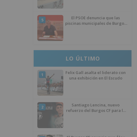
El PSOE denuncia que las
5
piscinas municipales de Burgos
llevan seis meses sin la
desinfección obligatoria contra
plagas
LO ÚLTIMO
Felix Gall asalta el liderato con
1
una exhibición en El Escudo
Santiago Lencina, nuevo
2
refuerzo del Burgos CF para la
temporada 2026/27