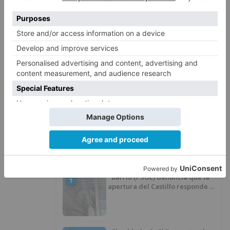
indemnización de la empresa y el añadido del
lucro cesante, que es el beneficio que la
empresa dejar de ingresar por la rescisión del
contrato.
indemnización
anulación
contrarto
zona
bajas
emisiones
asciende
LO + VISTO
Barrio (PSOE) denuncia que la
1
apertura del Castillo responde a
“una foto” y no a la culminación
del proyecto