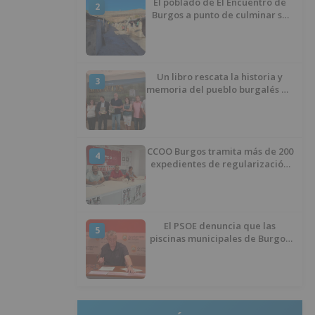
El poblado de El Encuentro de
2
Burgos a punto de culminar su
proceso de realojo
Un libro rescata la historia y
3
memoria del pueblo burgalés de
Huérmeces
CCOO Burgos tramita más de 200
4
expedientes de regularización
de inmigrantes
El PSOE denuncia que las
5
piscinas municipales de Burgos
llevan seis meses sin la
desinfección obligatoria contra
plagas