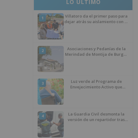
LO ÚLTIMO
Villatoro da el primer paso para
1
dejar atrás su aislamiento con el
inicio de la senda peatonal y
ciclista
Asociaciones y Pedanías de la
2
Merindad de Montija de Burgos
piden la reapertura de la
farmacia de Villasante
Luz verde al Programa de
3
Envejecimiento Activo que
experimenta cada una mayor
demanda
La Guardia Civil desmonta la
4
versión de un repartidor tras
desaparecer 3.256 euros