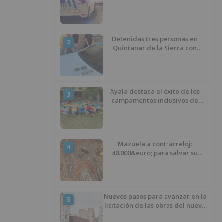
atentado contra los agentes
Detenidas tres personas en
2
Quintanar de la Sierra con
hachís, cocaína y marihuana
ocultos en su vehículo
Ayala destaca el éxito de los
3
campamentos inclusivos de
ASPANIAS tras completar todas
las plazas
Mazuela a contrarreloj:
4
40.000&euro; para salvar su
retablo
Nuevos pasos para avanzar en la
5
licitación de las obras del nuevo
Mercado Norte