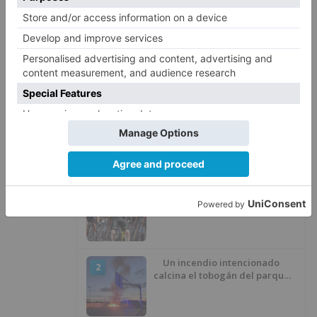
sufriendo.
iniciativa
asociación
empresarios
villalonquéjar
compra
material
protección
supera
millón
unidades
LO + VISTO
Matthew Brennan conquista el
1
Castillo y se viste de líder en el
estreno de la Vuelta a Burgos
Un incendio intencionado
2
calcina el tobogán del parque
infantil del Barrio del Pilar de
Burgos