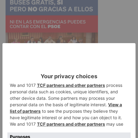
Confiamos que todo salga de la manera que
esperamos y tengamos pronto en Burgos estas
mascarillas, guantes, gafas, etc y que sirvan
para mantener o reanudar la actividad industrial
de nuestro polígono y minorar los efectos de
esta devastadora pandemia que estamos