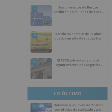
Seis proyectos de Burgos
3
recibirán 7,5 millones de euros
para impulsar plantas solares
Herido un hombre de 35 años
4
que iba en silla de ruedas tras
ser atropellado en Burgos
El PSOE advierte de que el
5
Ayuntamiento de Burgos ha
"vaciado la hucha" y depende
del Ministerio para sostener las
inversiones
LO ÚLTIMO
Detienen a un joven de 27 años
1
por el robo de cableado y por