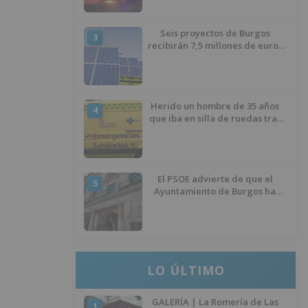
Seis proyectos de Burgos
3
recibirán 7,5 millones de euros
para impulsar plantas solares
Herido un hombre de 35 años
4
que iba en silla de ruedas tras
ser atropellado en Burgos
El PSOE advierte de que el
5
Ayuntamiento de Burgos ha
"vaciado la hucha" y depende
del Ministerio para sostener las
inversiones
LO ÚLTIMO
GALERÍA | La Romería de Las
1