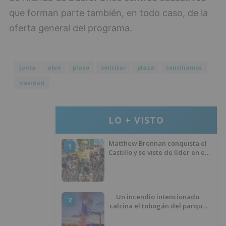
que forman parte también, en todo caso, de la
oferta general del programa.
junta
abre
plazo
solicitar
plaza
conciliamos
navidad
LO + VISTO
Matthew Brennan conquista el
1
Castillo y se viste de líder en el
estreno de la Vuelta a Burgos
Un incendio intencionado
2
calcina el tobogán del parque
infantil del Barrio del Pilar de
Burgos