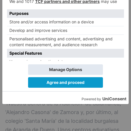
Esta iniciativa comenzó como proyecto piloto
en el colegio 'Cristóbal Colón' de Valladolid, en
colaboración con la Asociación Pajarillos Educa,
y se ha ido ampliando en los últimos dos años a
los centros 'Juan Mena de la Cruz' de Palencia,
'Nuestra Señora de la Asunción' de Salamanca,
'Alejandro Casona' de Zamora y, por último, al
colegio 'Santa María' de la localidad burgalesa
de Aranda de Duero. Unos centros educativos