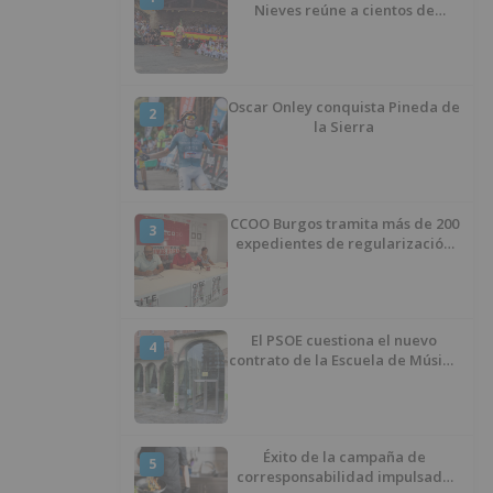
Nieves reúne a cientos de
personas en Las Machorras
Oscar Onley conquista Pineda de
2
la Sierra
CCOO Burgos tramita más de 200
3
expedientes de regularización
de inmigrantes
El PSOE cuestiona el nuevo
4
contrato de la Escuela de Música
por su “urgencia injustificada”
Éxito de la campaña de
5
corresponsabilidad impulsada