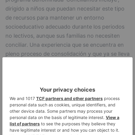
dirigido a niños que puedan necesitar este tipo
de recursos para mantener un entorno
socioeducativo adecuado durante los periodos
no lectivos, aunque sus familias no necesiten
conciliar. Una experiencia que se encuentra en
pleno proceso de consolidación y que ya se lleva
a cabo en Aranda de Duero, Palencia,
Salamanca, Valladolid y Zamora. Se articula a
través de asociaciones vecinales o entidades del
Tercer Sector, que son las que trabajan en
primera línea con los menores más vulnerables.