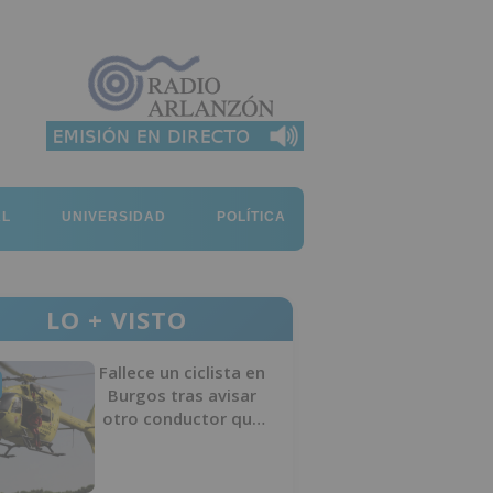
AL
UNIVERSIDAD
POLÍTICA
LO + VISTO
Fallece un ciclista en
Burgos tras avisar
otro conductor que
se había caído de la
bicicleta