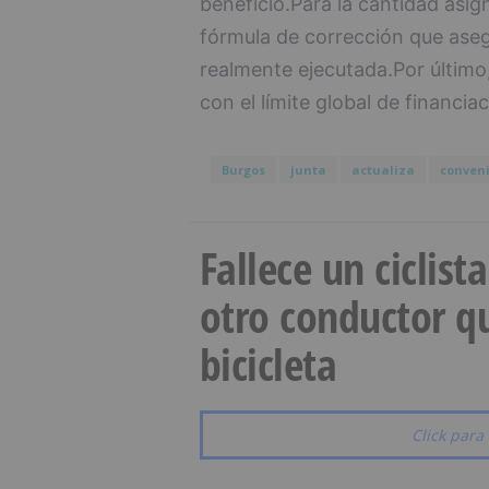
beneficio.Para la cantidad asig
fórmula de corrección que asegu
realmente ejecutada.Por último,
con el límite global de financia
Burgos
junta
actualiza
conven
Fallece un ciclist
otro conductor qu
bicicleta
Click para 