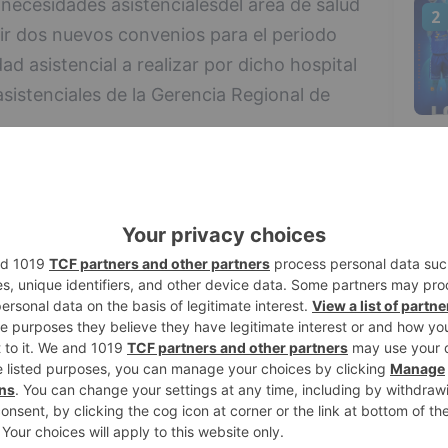
necesidades asistencialesdel área de salud
2
ir dos nuevos convenios para el periodo
d asistencial a realizar por dicho hospital
sistenciales de la Gerencia Regional de
n se configura como un instrumento
3
 estable a medio plazo de la actividad
rvicios vinculados quedan sujetos a los
y criterios de actuación de la Gerencia
rte, la vinculación garantiza una
rios del Servicio de Salud de Castilla y
4
actividad sanitaria realizada en el marco
o para el área de Salud de Burgos, se