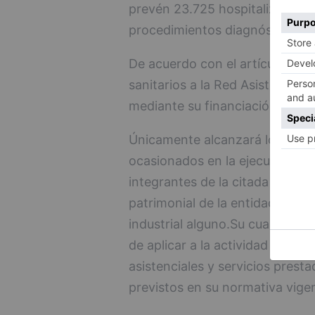
prevén 23.725 hospitalizacione
procedimientos diagnósticos y 
De acuerdo con el artículo 25 de
sanitarios a la Red Asistencial S
mediante su financiación, que es
Únicamente alcanzará los coste
ocasionados en la ejecución de 
integrantes de la citada Red, d
patrimonial de la entidad sin á
industrial alguno.Su cuantía glo
de aplicar a la actividad realiz
asistenciales y servicios prest
previstos en su normativa vige