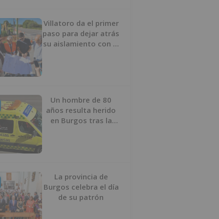
Villatoro da el primer
paso para dejar atrás
su aislamiento con el
inicio de la senda
peatonal y ciclista
Un hombre de 80
años resulta herido
en Burgos tras la
colisión entre un
turismo y un camión
La provincia de
Burgos celebra el día
de su patrón