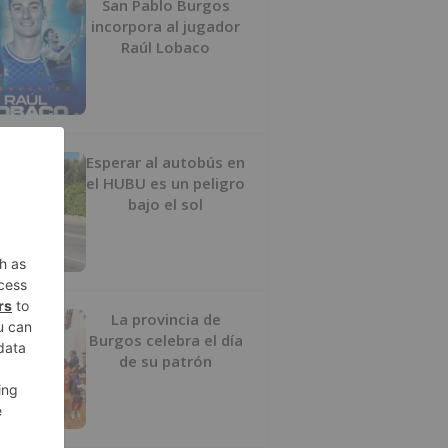
San Pablo Burgos
incorpora al jugador
Raúl Lobaco
Esperar al autobús en
el HUBU es un peligro
bajo el sol
La provincia de
Burgos celebra el día
de su patrón