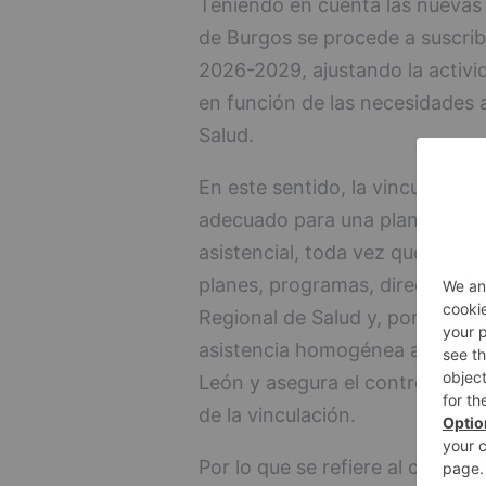
Teniendo en cuenta las nuevas 
de Burgos se procede a suscrib
2026-2029, ajustando la activida
en función de las necesidades a
Salud.
En este sentido, la vinculació
adecuado para una planificación
asistencial, toda vez que los se
planes, programas, directrices 
Regional de Salud y, por otra pa
asistencia homogénea a los usua
León y asegura el control de la 
de la vinculación.
Por lo que se refiere al conveni