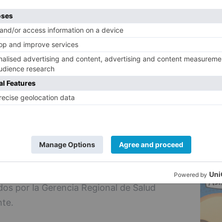
s, 3.489 procedimientos quirúrgicos, 7.115
5
2.430 consultas externas.
 la Ley 8/2010, la vinculación de servicios
anitaria de Utilización Pública se realiza
tá sujeta a un triple límite:
s variables, fijos y permanentes
la actividad sanitaria que realicen como
e tal forma que se garantice la indemnidad
nimo de lucro.No debe incluir beneficio
bal no podrá ser superior a la que resulte
ada los precios públicos por actos
ados por la Gerencia Regional de Salud
nte.