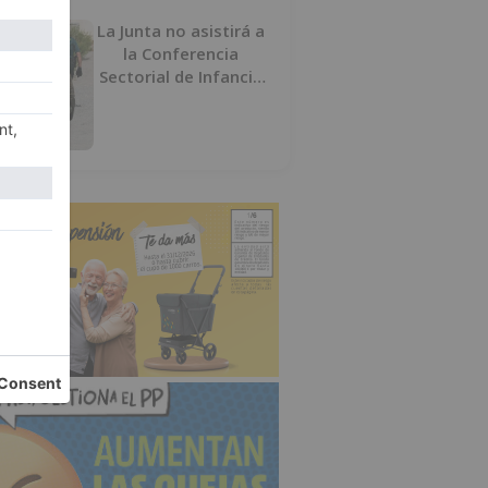
La Junta no asistirá a
la Conferencia
Sectorial de Infancia
y pide el retorno de
los menores a
Marruecos desde
Ceuta