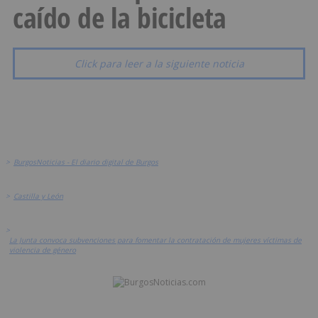
caído de la bicicleta
Click para leer a la siguiente noticia
>
BurgosNoticias - El diario digital de Burgos
>
Castilla y León
>
La Junta convoca subvenciones para fomentar la contratación de mujeres víctimas de
violencia de género