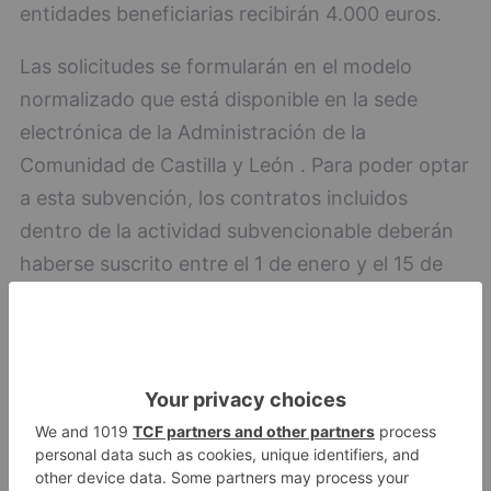
entidades beneficiarias recibirán 4.000 euros.
Las solicitudes se formularán en el modelo
normalizado que está disponible en la sede
electrónica de la Administración de la
Comunidad de Castilla y León . Para poder optar
a esta subvención, los contratos incluidos
dentro de la actividad subvencionable deberán
haberse suscrito entre el 1 de enero y el 15 de
octubre de 2023.
junta
convoca
subvenciones
fomentar
contratación
mujeres
víctimas
violencia
género