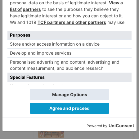
LO + VISTO
Fallece un ciclista en Burgos tras
1
avisar otro conductor que se
había caído de la bicicleta
Villatoro da el primer paso para
2
dejar atrás su aislamiento con el
inicio de la senda peatonal y
ciclista
Un hombre de 80 años resulta
3
herido en Burgos tras la colisión
entre un turismo y un camión
La provincia de Burgos celebra
4
el día de su patrón