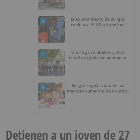
El Ayuntamiento de Burgos
3
replica al PSOE: «No se han
interrumpido» las
desinfecciones municipales
Una fuga combativa y otro
4
triunfo de Johnson animan la
penúltima jornada de la Vuelta a
Burgos
Burgos registra uno de los
5
mayores aumentos de usuarios
de ‘Conciliamos Verano’, con
1.267 niños
Detienen a un joven de 27