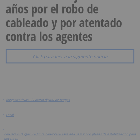
años por el robo de
cableado y por atentado
contra los agentes
Click para leer a la siguiente noticia
>
BurgosNoticias - El diario digital de Burgos
>
Local
>
Educación Burgos: La Junta convocará este año casi 2.500 plazas de estabilización para
docentes