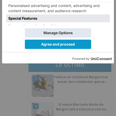
El Burgos CF anuncia que Álex
4
Lizancos ha sido operado con
éxito del menisco de su rodilla
izquierda
Detenidas tres personas en
5
Quintanar de la Sierra con
hachís, cocaína y marihuana
ocultos en su vehículo
LO ÚLTIMO
Fallece un ciclista en Burgos tras
1
avisar otro conductor que se
había caído de la bicicleta
El nuevo Mercado Norte de
2
Burgos sale a concurso con un
presupuesto de 21,7 millones