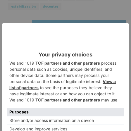
estabilización
docentes
LO + VISTO
Detienen a un joven de 27 años
1
por el robo de cableado y por
atentado contra los agentes
Calor y posibles tormentas en
2
Burgos durante el eclipse del 12
de agosto
Santiago Lencina, nuevo
3
refuerzo del Burgos CF para la
temporada 2026/27