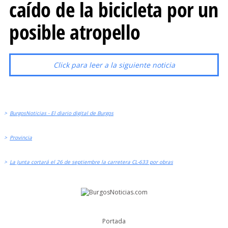
caído de la bicicleta por un
posible atropello
Click para leer a la siguiente noticia
>
BurgosNoticias - El diario digital de Burgos
>
Provincia
>
La Junta cortará el 26 de septiembre la carretera CL-633 por obras
Portada