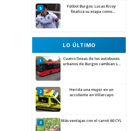
Fútbol Burgos: Lucas Ricoy
5
finaliza su etapa como
blanquinegro
LO ÚLTIMO
Cuatro líneas de los autobuses
1
urbanos de Burgos cambian su
recorrido por las obras de
asfaltado en la Avenida del
Arlanzón y se reactiva el servicio
al Centro Histórico
Herida una mujer en un
2
accidente en Villarcayo
Más ventajas con el carné 60 CYL
3