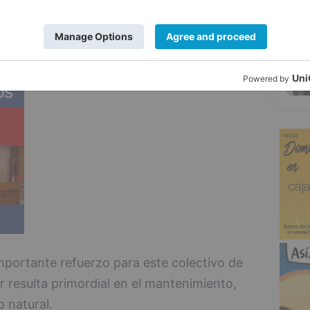
a convocatoria deberán presentar sus
5
as hábiles.
portante refuerzo para este colectivo de
r resulta primordial en el mantenimiento,
 natural.