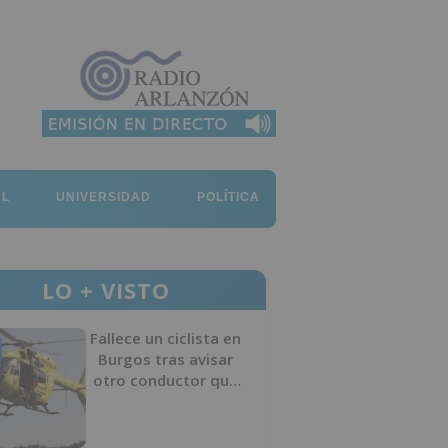
AL
UNIVERSIDAD
POLÍTICA
LO + VISTO
Fallece un ciclista en
Burgos tras avisar
otro conductor que
se había caído de la
bicicleta