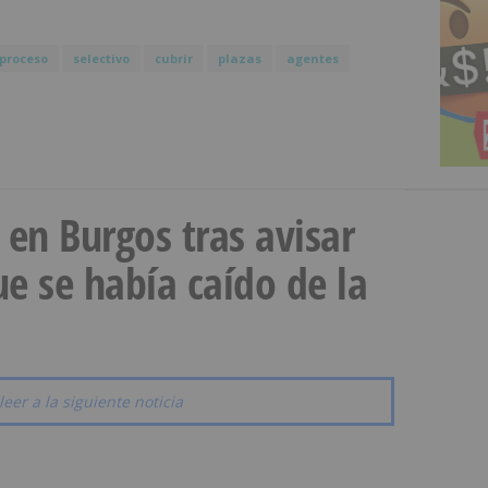
proceso
selectivo
cubrir
plazas
agentes
a en Burgos tras avisar
e se había caído de la
leer a la siguiente noticia