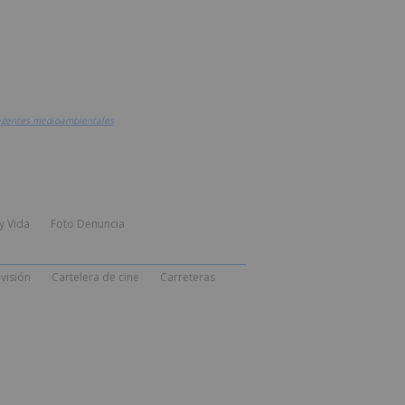
e agentes medioambientales
y Vida
Foto Denuncia
visión
Cartelera de cine
Carreteras