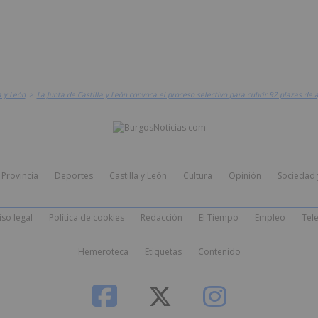
a y León
>
La Junta de Castilla y León convoca el proceso selectivo para cubrir 92 plazas d
Provincia
Deportes
Castilla y León
Cultura
Opinión
Sociedad 
iso legal
Política de cookies
Redacción
El Tiempo
Empleo
Tele
Hemeroteca
Etiquetas
Contenido