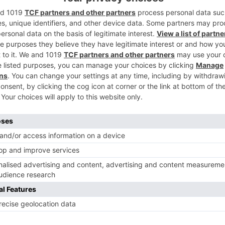
Acuerdo de 14 de diciembre de 2018 sobre la
2
 estabilización, la convocatoria se efectúa
sición, en un porcentaje de un 40 % para
 % para la oposición.
ará el tiempo de servicios prestados en las
0 % y los títulos académicos reconocidos
3
te.
e tres ejercicios, todos ellos de carácter
n cuestionario de 100 preguntas con
o, una prueba de aptitud física de marcha
4
ro, que se divide en dos partes: una
 4 supuestos prácticos y otra en un
ortas que los aspirantes deberán
de unas muestras.