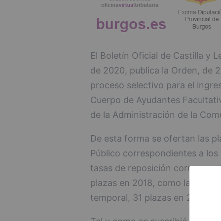
El Boletín Oficial de Castilla y
de 2020, publica la Orden, de 20
proceso selectivo para el ingres
Cuerpo de Ayudantes Facultati
de la Administración de la Comu
De esta forma se ofertan las p
Público correspondientes a los 
tasas de reposición correspondi
plazas en 2018, como la tasa ad
temporal, 31 plazas en 2018, lo