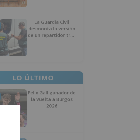
La Guardia Civil
desmonta la versión
de un repartidor tras
desaparecer 3.256
euros
LO ÚLTIMO
Felix Gall ganador de
la Vuelta a Burgos
2026