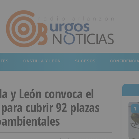
RTES
CASTILLA Y LEÓN
SUCESOS
CONFIDENCI
lla y León convoca el
 para cubrir 92 plazas
1
oambientales