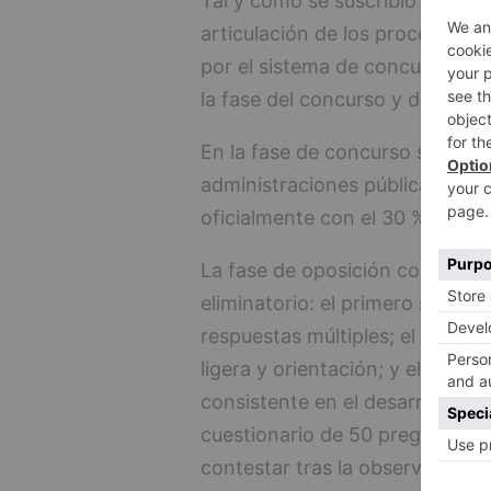
Tal y como se suscribió en el 
articulación de los procesos de
por el sistema de concurso opo
la fase del concurso y de un 60
En la fase de concurso se valor
administraciones públicas al 7
oficialmente con el 30 % restan
La fase de oposición constará d
eliminatorio: el primero será u
respuestas múltiples; el segund
ligera y orientación; y el terce
consistente en el desarrollo de
cuestionario de 50 preguntas c
contestar tras la observación 