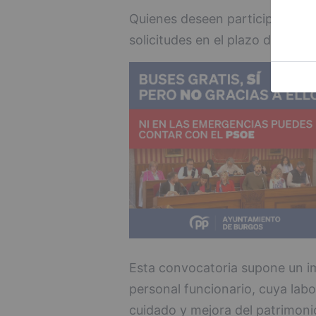
Quienes deseen participar en l
solicitudes en el plazo de 20 dí
Esta convocatoria supone un im
personal funcionario, cuya labo
cuidado y mejora del patrimonio