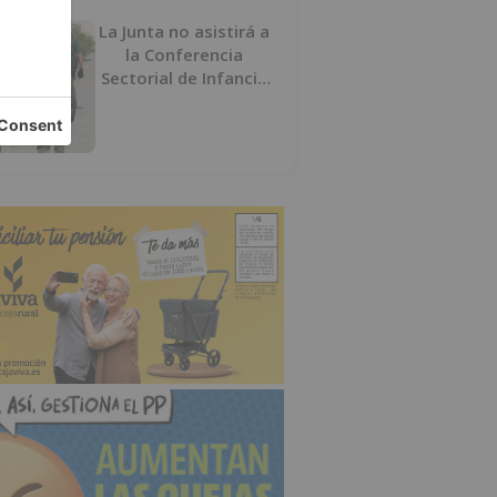
La Junta no asistirá a
la Conferencia
Sectorial de Infancia
y pide el retorno de
los menores a
Marruecos desde
Ceuta