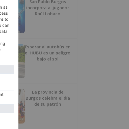
San Pablo Burgos
incorpora al jugador
Raúl Lobaco
Esperar al autobús en
el HUBU es un peligro
bajo el sol
La provincia de
Burgos celebra el día
de su patrón