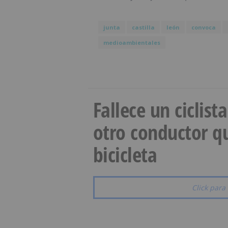
junta
castilla
león
convoca
medioambientales
Fallece un ciclist
otro conductor qu
bicicleta
Click para 