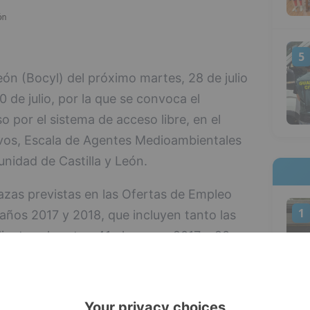
5
 León (Bocyl) del próximo martes, 28 de julio
 de julio, por la que se convoca el
o por el sistema de acceso libre, en el
vos, Escala de Agentes Medioambientales
nidad de Castilla y León.
lazas previstas en las Ofertas de Empleo
1
años 2017 y 2018, que incluyen tanto las
entes al sector, 41 plazas en 2017 y 20
icional para la estabilización de empleo
 que supone un total de 92 plazas.