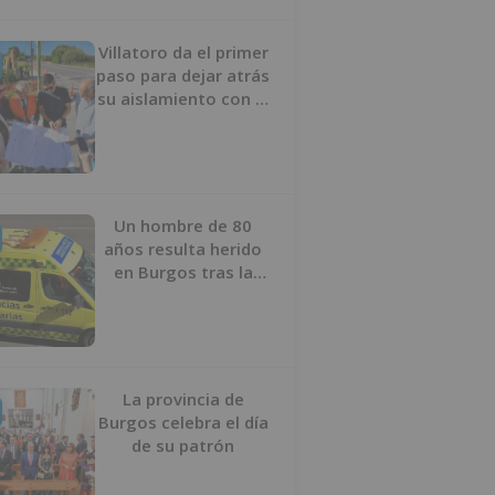
Villatoro da el primer
paso para dejar atrás
su aislamiento con el
inicio de la senda
peatonal y ciclista
Un hombre de 80
años resulta herido
en Burgos tras la
colisión entre un
turismo y un camión
La provincia de
Burgos celebra el día
de su patrón