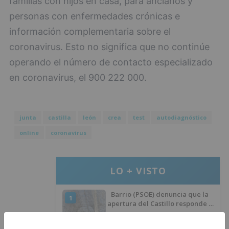
familias con hijos en casa, para ancianos y
personas con enfermedades crónicas e
información complementaria sobre el
coronavirus. Esto no significa que no continúe
operando el número de contacto especializado
en coronavirus, el 900 222 000.
junta
castilla
león
crea
test
autodiagnóstico
online
coronavirus
LO + VISTO
Barrio (PSOE) denuncia que la
1
apertura del Castillo responde a
“una foto” y no a la culminación
del proyecto