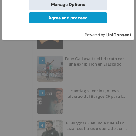
LO ÚLTIMO
Calor y posibles tormentas en
1
Burgos durante el eclipse del 12
de agosto
Felix Gall asalta el liderato con
2
una exhibición en El Escudo
Santiago Lencina, nuevo
3
refuerzo del Burgos CF para la
temporada 2026/27
El Burgos CF anuncia que Álex
4
Lizancos ha sido operado con
éxito del menisco de su rodilla