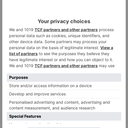
El poblado de El Encuentro de
2
Burgos a punto de culminar su
proceso de realojo
Un libro rescata la historia y
3
memoria del pueblo burgalés de
Huérmeces
CCOO Burgos tramita más de 200
4
expedientes de regularización
de inmigrantes
El PSOE denuncia que las
5
piscinas municipales de Burgos
llevan seis meses sin la
desinfección obligatoria contra
plagas