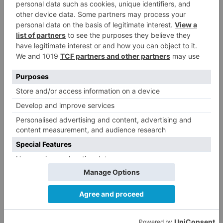
prevenir
enfermedades
cardio
cerebrovasculares
LO + VISTO
Barrio (PSOE) denuncia que la
1
apertura del Castillo responde a
“una foto” y no a la culminación
del proyecto
El poblado de El Encuentro de
2
Burgos a punto de culminar su
proceso de realojo
Un libro rescata la historia y
3
memoria del pueblo burgalés de
Huérmeces