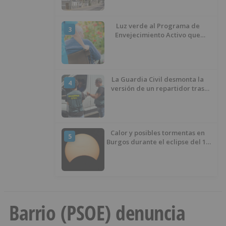
Luz verde al Programa de
3
Envejecimiento Activo que
experimenta cada una mayor
demanda
La Guardia Civil desmonta la
4
versión de un repartidor tras
desaparecer 3.256 euros
Calor y posibles tormentas en
5
Burgos durante el eclipse del 12
de agosto
Barrio (PSOE) denuncia