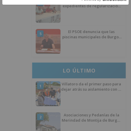
CCOO Burgos tramita más de 200
4
expedientes de regularización
de inmigrantes
El PSOE denuncia que las
5
piscinas municipales de Burgos
llevan seis meses sin la
desinfección obligatoria contra
plagas
LO ÚLTIMO
Villatoro da el primer paso para
1
dejar atrás su aislamiento con el
inicio de la senda peatonal y
ciclista
Asociaciones y Pedanías de la
2
Merindad de Montija de Burgos
piden la reapertura de la
farmacia de Villasante