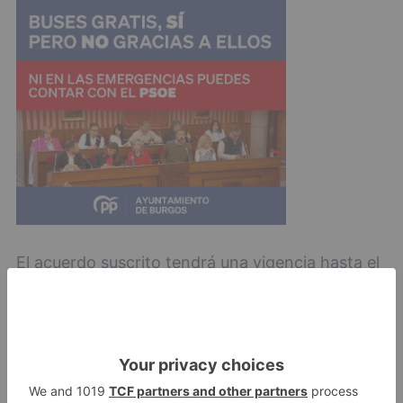
El acuerdo suscrito tendrá una vigencia hasta el
año 2026, con posibilidad de ser prorrogado y
ampliado a otros centros de la Comunidad.
junta
desarrollará
sistema
pionero
españa