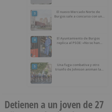
El nuevo Mercado Norte de
3
Burgos sale a concurso con un
presupuesto de 21,7 millones
El Ayuntamiento de Burgos
4
replica al PSOE: «No se han
interrumpido» las
desinfecciones municipales
Una fuga combativa y otro
5
triunfo de Johnson animan la
penúltima jornada de la Vuelta a
Burgos
Detienen a un joven de 27