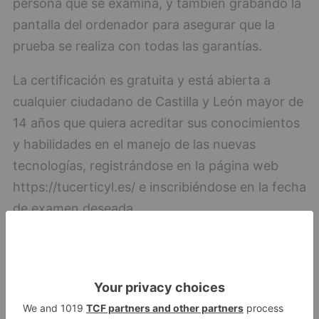
persona que se examina, y también grabando la
pantalla del ordenador para asegurar que la
prueba se realiza con todas las garantías.
La certificación es gratuita y está abierta a
cualquier ciudadano de Castilla y León mayor de
14 años que quiera acreditar sus conocimientos
y habilidades en el manejo de las nuevas
tecnologías, registrándose en la página web
https://tucerticyl.es/ e inscribiéndose en la fecha
de examen deseada.