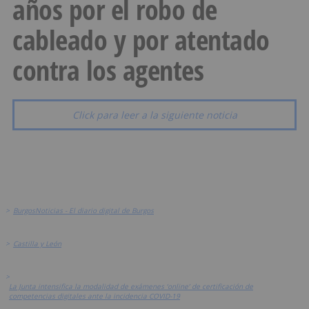
años por el robo de
cableado y por atentado
contra los agentes
Click para leer a la siguiente noticia
>
BurgosNoticias - El diario digital de Burgos
>
Castilla y León
>
La Junta intensifica la modalidad de exámenes ‘online’ de certificación de
competencias digitales ante la incidencia COVID-19