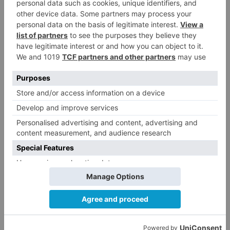
La certificación de competencias digitales es
una iniciativa financiada con Fondos Europeos
de Desarrollo Regional (FEDER), y que
complementa el servicio de asesoramiento y
formación gratuita en nuevas tecnologías del
Programa CyL Digital.
junta
intensifica
modalidad
exámenes
online
certificación
competencias
digitales
incidencia