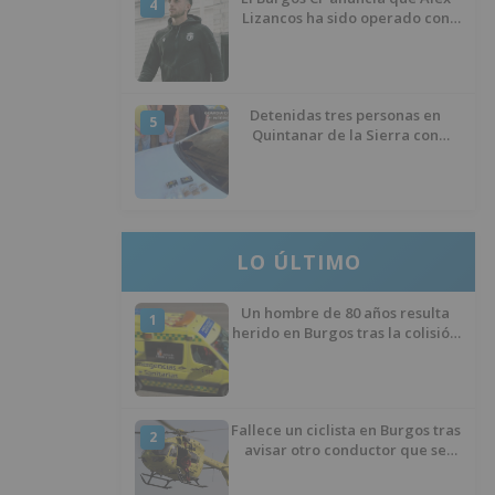
4
Lizancos ha sido operado con
éxito del menisco de su rodilla
izquierda
Detenidas tres personas en
5
Quintanar de la Sierra con
hachís, cocaína y marihuana
ocultos en su vehículo
LO ÚLTIMO
Un hombre de 80 años resulta
1
herido en Burgos tras la colisión
entre un turismo y un camión
Fallece un ciclista en Burgos tras
2
avisar otro conductor que se
había caído de la bicicleta