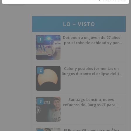
covid-
LO + VISTO
Detienen a un joven de 27 años
1
por el robo de cableado y por
atentado contra los agentes
Calor y posibles tormentas en
2
Burgos durante el eclipse del 12
de agosto
Santiago Lencina, nuevo
3
refuerzo del Burgos CF para la
temporada 2026/27
El Burgos CF anuncia que Álex