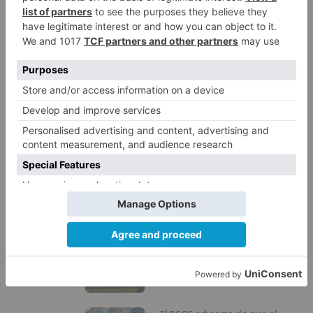
Matthew Brennan conquista el
1
Castillo y se viste de líder en el
estreno de la Vuelta a Burgos
Un incendio intencionado
2
calcina el tobogán del parque
infantil del Barrio del Pilar de
Burgos
Seis proyectos de Burgos
3
recibirán 7,5 millones de euros
para impulsar plantas solares
Herido un hombre de 35 años
4
que iba en silla de ruedas tras
ser atropellado en Burgos