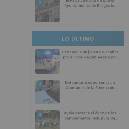
El PSOE advierte de que el
5
Ayuntamiento de Burgos ha
"vaciado la hucha" y depende
del Ministerio para sostener las
inversiones
LO ÚLTIMO
Detienen a un joven de 27 años
1
por el robo de cableado y por
atentado contra los agentes
Detenidas tres personas en
2
Quintanar de la Sierra con
hachís, cocaína y marihuana
ocultos en su vehículo
Ayala destaca el éxito de los
3
campamentos inclusivos de
ASPANIAS tras completar todas
las plazas