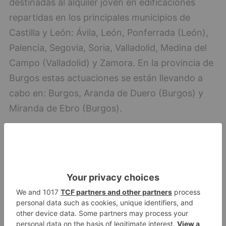
destinadas al alquiler joven en edificaciones
repartidas en los principales municipios de
Castilla y León: Ávila, León, Ponferrada (León),
Palencia, Segovia, Soria, Valladolid, Medina del
Campo (Valladolid) y Zamora. En la provincia de
Burgos estas actuaciones se están llevando a
cabo en: Burgos, Aranda de Duero (Burgos) y
Miranda de Ebro (Burgos).
junta
licita
redacción
proyecto
básico
construcción
viviendas
colaborativas
miranda
ebro
LO + VISTO