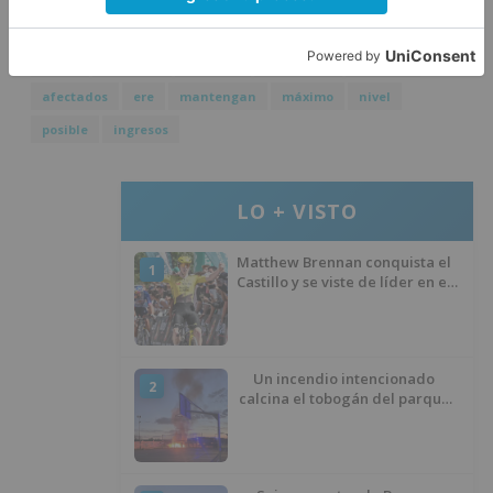
junta
modifica
acuerdo
campofrío
permitir
afectados
ere
mantengan
máximo
nivel
posible
ingresos
LO + VISTO
Matthew Brennan conquista el
1
Castillo y se viste de líder en el
estreno de la Vuelta a Burgos
Un incendio intencionado
2
calcina el tobogán del parque
infantil del Barrio del Pilar de
Burgos