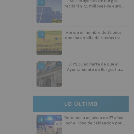
Seis proyectos de Burgos
3
recibirán 7,5 millones de euros
para impulsar plantas solares
Herido un hombre de 35 años
4
que iba en silla de ruedas tras
ser atropellado en Burgos
El PSOE advierte de que el
5
Ayuntamiento de Burgos ha
"vaciado la hucha" y depende
del Ministerio para sostener las
inversiones
LO ÚLTIMO
Detienen a un joven de 27 años
1
por el robo de cableado y por
atentado contra los agentes