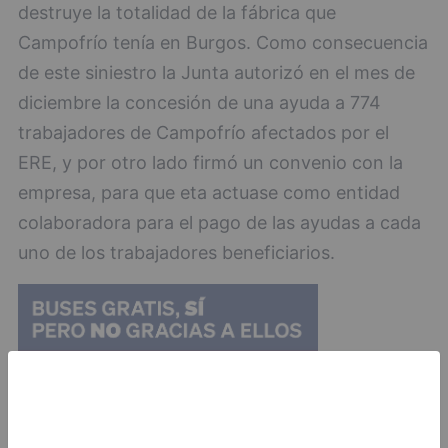
destruye la totalidad de la fábrica que
Campofrío tenía en Burgos. Como consecuencia
de este siniestro la Junta autorizó en el mes de
diciembre la concesión de una ayuda a 774
trabajadores de Campofrío afectados por el
ERE, y por otro lado firmó un convenio con la
empresa, para que eta actuase como entidad
colaboradora para el pago de las ayudas a cada
uno de los trabajadores beneficiarios.