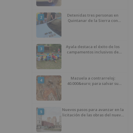
Detenidas tres personas en
2
Quintanar de la Sierra con
hachís, cocaína y marihuana
ocultos en su vehículo
Ayala destaca el éxito de los
3
campamentos inclusivos de
ASPANIAS tras completar todas
las plazas
Mazuela a contrarreloj:
4
40.000&euro; para salvar su
retablo
Nuevos pasos para avanzar en la
5
licitación de las obras del nuevo
Mercado Norte