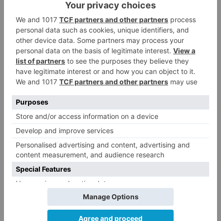
El objetivo era garantizar el mantenimiento de
las rentas salariales del empleo de los 774
trabajadores contribuye también la propia
empresa Campofrío, en base al acuerdo entre
ella y los representantes de los trabajadores. En
el acuerdo, la empresa establece unas cuantías
para el mantenimiento de las rentas salariales de
los trabajadores afectados que incluyen ayudas
públicas. La Junta de Castilla y León financia el
70% de tales cantidades que son pagadas a los
trabajadores beneficiarios mes a mes.