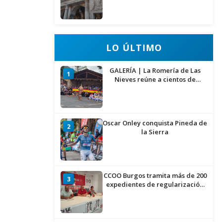
del Ministerio para sostener las
inversiones
LO ÚLTIMO
GALERÍA | La Romería de Las
1
Nieves reúne a cientos de
personas en Las Machorras
Oscar Onley conquista Pineda de
2
la Sierra
CCOO Burgos tramita más de 200
3
expedientes de regularización
de inmigrantes