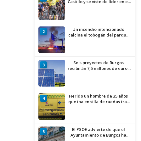
Castillo y se viste de líder en el
estreno de la Vuelta a Burgos
Un incendio intencionado
2
calcina el tobogán del parque
infantil del Barrio del Pilar de
Burgos
Seis proyectos de Burgos
3
recibirán 7,5 millones de euros
para impulsar plantas solares
Herido un hombre de 35 años
4
que iba en silla de ruedas tras
ser atropellado en Burgos
El PSOE advierte de que el
5
Ayuntamiento de Burgos ha
"vaciado la hucha" y depende