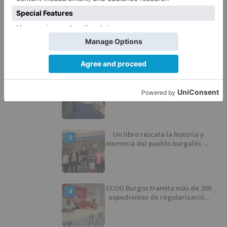
LO + VISTO
Barrio (PSOE) denuncia que la
1
apertura del Castillo responde a
“una foto” y no a la culminación
del proyecto
El poblado de El Encuentro de
2
Burgos a punto de culminar su
proceso de realojo
Un libro rescata la historia y
3
memoria del pueblo burgalés de
Huérmeces
CCOO Burgos tramita más de 200
4
expedientes de regularización
de inmigrantes