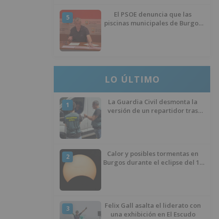
El PSOE denuncia que las
5
piscinas municipales de Burgos
llevan seis meses sin la
desinfección obligatoria contra
plagas
LO ÚLTIMO
La Guardia Civil desmonta la
1
versión de un repartidor tras
desaparecer 3.256 euros
Calor y posibles tormentas en
2
Burgos durante el eclipse del 12
de agosto
Felix Gall asalta el liderato con
3
una exhibición en El Escudo