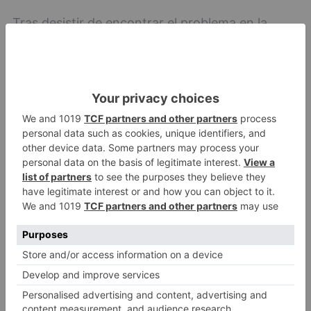
Tras desistir de encontrar el problema en la
Sanidad Pública, el hombre se trasladó a la
Clínica Ruber de Madrid, donde se le realizó una
biopsia y se le informó que padecía un cáncer,
un carcinoma epideimorde y se indicó una
intervención quirúrgica urgente. Dado el estado
avanzado de la enfermedad, la difícil
intervención exigió tres especialistas:
maxilofacial, neurocirujano y cirugía plástica.
junta
pagará
euros
paciente
cáncer
detectó
sanidad
pública