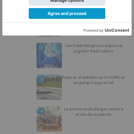
LO ÚLTIMO
Felix Gall ganador de la Vuelta a
1
Burgos 2026
San Pablo Burgos incorpora al
2
jugador Raúl Lobaco
Esperar al autobús en el HUBU es
3
un peligro bajo el sol
La provincia de Burgos celebra
4
el día de su patrón