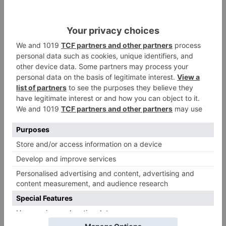
2
dejar atrás su aislamiento con el
inicio de la senda peatonal y
ciclista
Un hombre de 80 años resulta
3
herido en Burgos tras la colisión
entre un turismo y un camión
La provincia de Burgos celebra
4
el día de su patrón
La Guardia Civil desmonta la
5
versión de un repartidor tras
desaparecer 3.256 euros