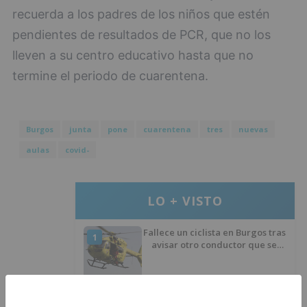
recuerda a los padres de los niños que estén
pendientes de resultados de PCR, que no los
lleven a su centro educativo hasta que no
termine el periodo de cuarentena.
Burgos
junta
pone
cuarentena
tres
nuevas
aulas
covid-
LO + VISTO
Fallece un ciclista en Burgos tras
1
avisar otro conductor que se
había caído de la bicicleta
Villatoro da el primer paso para