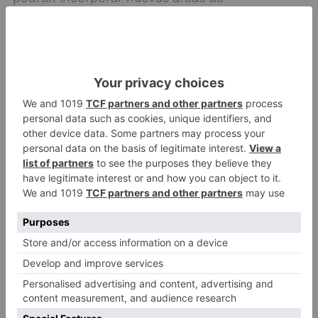
aparcamiento públicas o privadas situadas en
los puntos estratégicos del territorio de Castilla
y León desde el punto de vista del transporte de
mercancías por carretera.
"En definitiva -ha destacado Suarez-Quiñones-,
sobre la base del estudio desarrollado por la
Comisión Europea en el año 2018, se ha
presentado un proyecto integral con una
estimación económica de 110,9 millones de
euros que incide de manera esencial en la
modernización de la economía española, la
recuperación del crecimiento económico y la
creación de empleo mediante la implantación en
Castilla y León de un sistema logístico