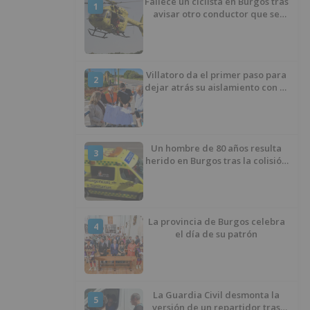
Fallece un ciclista en Burgos tras
1
avisar otro conductor que se
había caído de la bicicleta
Villatoro da el primer paso para
2
dejar atrás su aislamiento con el
inicio de la senda peatonal y
ciclista
Un hombre de 80 años resulta
3
herido en Burgos tras la colisión
entre un turismo y un camión
La provincia de Burgos celebra
4
el día de su patrón
La Guardia Civil desmonta la
5
versión de un repartidor tras