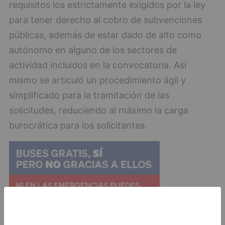
requisitos los estrictamente exigidos por la ley
para tener derecho al cobro de subvenciones
públicas, además de estar dado de alto como
autónomo en alguno de los sectores de
actividad incluidos en la convocatoria. Así
mismo se articuló un procedimiento ágil y
simplificado para la tramitación de las
solicitudes, reduciendo al máximo la carga
burocrática para los solicitantes.