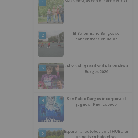
Más ventajas con el carné 60 CYL
1
El Balonmano Burgos se
2
concentrará en Bejar
Felix Gall ganador de la Vuelta a
3
Burgos 2026
San Pablo Burgos incorpora al
4
jugador Raúl Lobaco
Esperar al autobús en el HUBU es
5
un peligro bajo el sol