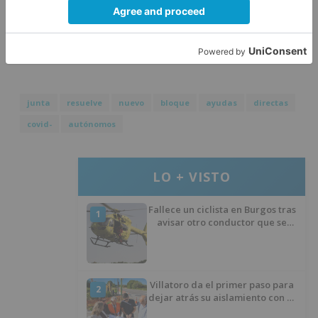
presentadas con ayudas para un total de 3.669
trabajadores autónomos y un importe de 11,2
millones de euros.
junta
resuelve
nuevo
bloque
ayudas
directas
covid-
autónomos
LO + VISTO
Fallece un ciclista en Burgos tras
1
avisar otro conductor que se
había caído de la bicicleta
Villatoro da el primer paso para
2
dejar atrás su aislamiento con el
inicio de la senda peatonal y