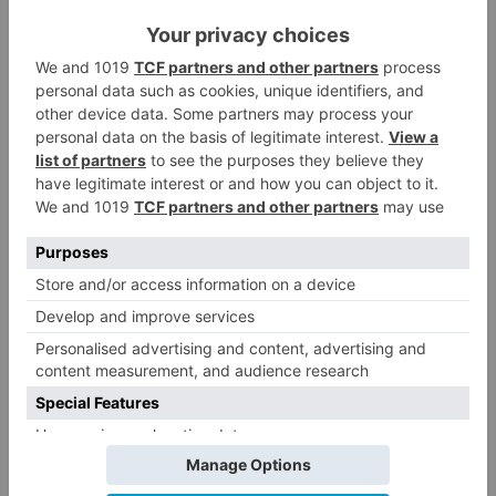
Igualmente, con el fin de que los beneficiaros
puedan disponer de la ayuda lo antes posible, la
resolución se está realizando por bloques según
el orden de presentación. Esto ha permitido el
abono de 4 millones de euros a un total de 1.278
autónomos a comienzos del pasado mes,
mientras otros 2.391 recibirán en los próximos
días los 7,2 millones correspondiente a la
resolución que se publica hoy. Lo que supone
que hasta el momento se han resuelto
favorablemente casi el 44 % de las solicitudes