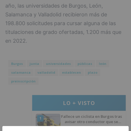
año, las universidades de Burgos, León,
Salamanca y Valladolid recibieron más de
198.800 solicitudes para cursar alguna de las
titulaciones de grado ofertadas, 1.200 más que
en 2022.
Burgos
junta
universidades
públicas
león
salamanca
valladolid
establecen
plazo
preinscripción
LO + VISTO
Fallece un ciclista en Burgos tras
1
avisar otro conductor que se
había caído de la bicicleta