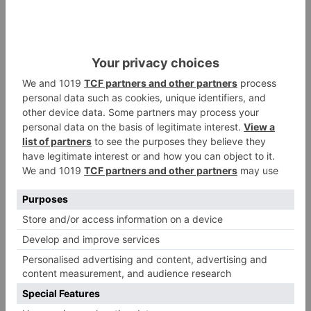
Villatoro da el primer paso para
2
dejar atrás su aislamiento con el
inicio de la senda peatonal y
ciclista
Un hombre de 80 años resulta
3
herido en Burgos tras la colisión
entre un turismo y un camión
La provincia de Burgos celebra
4
el día de su patrón
La Guardia Civil desmonta la
5
versión de un repartidor tras
desaparecer 3.256 euros