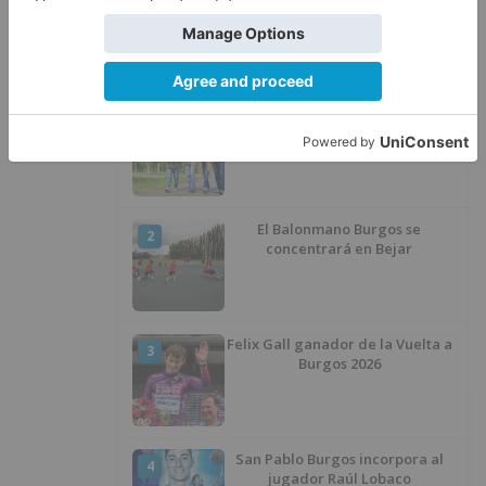
LO ÚLTIMO
Más ventajas con el carné 60 CYL
1
El Balonmano Burgos se
2
concentrará en Bejar
Felix Gall ganador de la Vuelta a
3
Burgos 2026
San Pablo Burgos incorpora al
4
jugador Raúl Lobaco