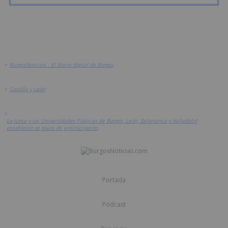
>
BurgosNoticias - El diario digital de Burgos
>
Castilla y León
>
La Junta y las Universidades Públicas de Burgos, León, Salamanca y Valladolid
establecen el plazo de preinscripción
Portada
Podcast