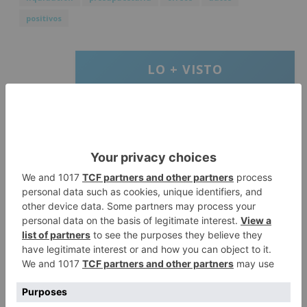
positivos
LO + VISTO
Matthew Brennan conquista el
1
Castillo y se viste de líder en el
estreno de la Vuelta a Burgos
Un incendio intencionado
2
calcina el tobogán del parque
infantil del Barrio del Pilar de
Burgos
Seis proyectos de Burgos
3
recibirán 7,5 millones de euros
para impulsar plantas solares