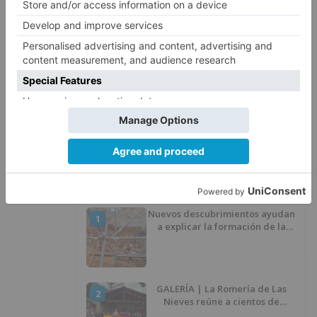
Herido un hombre de 35 años
4
que iba en silla de ruedas tras
ser atropellado en Burgos
El PSOE advierte de que el
5
Ayuntamiento de Burgos ha
"vaciado la hucha" y depende
del Ministerio para sostener las
inversiones
LO ÚLTIMO
Nuevos descubrimientos ayudan
1
a explicar la formación de la
Sima del Elefante en Atapuerca
(Burgos)
GALERÍA | La Romería de Las
2
Nieves reúne a cientos de
personas en Las Machorras