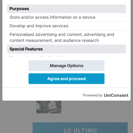
dejar atrás su aislamiento con el
inicio de la senda peatonal y
ciclista
Un hombre de 80 años resulta
3
herido en Burgos tras la colisión
entre un turismo y un camión
La provincia de Burgos celebra
4
el día de su patrón
La Guardia Civil desmonta la
5
versión de un repartidor tras
desaparecer 3.256 euros
LO ÚLTIMO