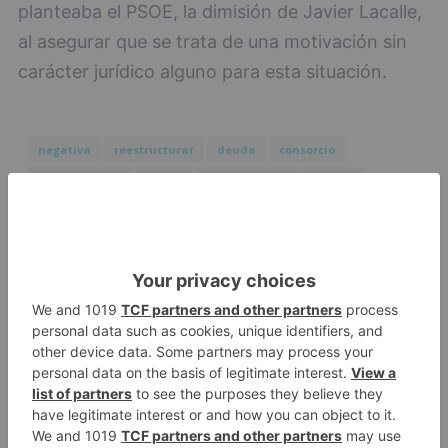
planteaba el PSOE, la dimisión de Javier Lacalle,
al asegurar que se trata de una motivación sin
carácter jurídico alguno para esta situación.
negativa
reestructurar
deuda
consorcio
villalonquéjar
aboca
ayuntamiento
asumir
millones
euros
LO + VISTO
Fallece un ciclista en Burgos tras
1
avisar otro conductor que se
había caído de la bicicleta
Villatoro da el primer paso para
2