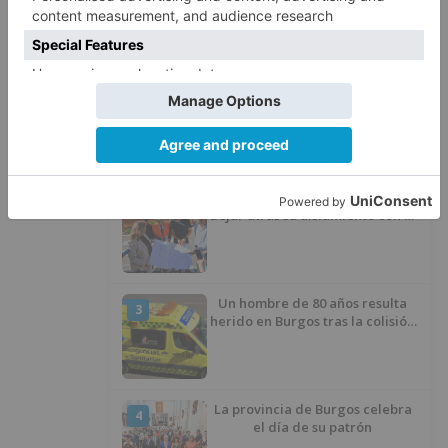
LO + VISTO
Fallece un ciclista en Burgos tras
1
avisar otro conductor que se
había caído de la bicicleta
Villatoro da el primer paso para
2
dejar atrás su aislamiento con el
inicio de la senda peatonal y
ciclista
Un hombre de 80 años resulta
3
herido en Burgos tras la colisión
entre un turismo y un camión
La provincia de Burgos celebra
4
el día de su patrón