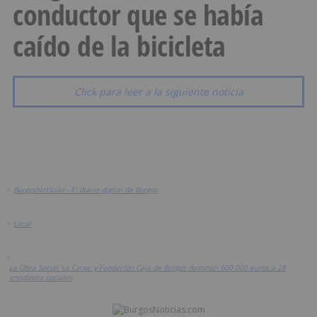
conductor que se había
caído de la bicicleta
Click para leer a la siguiente noticia
>
BurgosNoticias - El diario digital de Burgos
>
Local
>
La Obra Social 'La Caixa' y Fundación Caja de Burgos destinan 600.000 euros a 28
entidades sociales