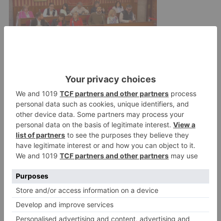
De las 6.702 personas de Burgos que
participarán en los proyectos, 2.785 son
personas en riesgo de exclusión social, 2.327
son personas con discapacidad o enfermedad, y
1.590 son los familiares de las personas
afectadas.
Burgos
obra
social
caixa
fundación
caja
destinan
euros
entidades
sociales