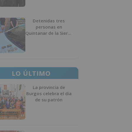
Detenidas tres
personas en
Quintanar de la Sierra
con hachís, cocaína y
marihuana ocultos en
su vehículo
LO ÚLTIMO
La provincia de
Burgos celebra el día
de su patrón