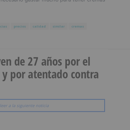
cias
precios
calidad
similar
cremas
en de 27 años por el
 y por atentado contra
leer a la siguiente noticia