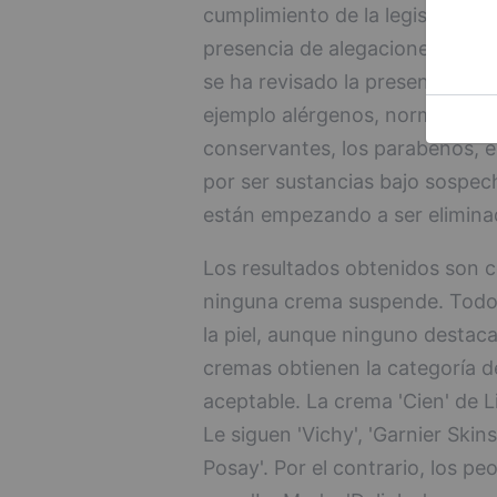
cumplimiento de la legislación 
presencia de alegaciones innec
se ha revisado la presencia de
ejemplo alérgenos, normalmente
conservantes, los parabenos, 
por ser sustancias bajo sospec
están empezando a ser elimina
Los resultados obtenidos son c
ninguna crema suspende. Todos
la piel, aunque ninguno destac
cremas obtienen la categoría d
aceptable. La crema 'Cien' de L
Le siguen 'Vichy', 'Garnier Skins
Posay'. Por el contrario, los pe