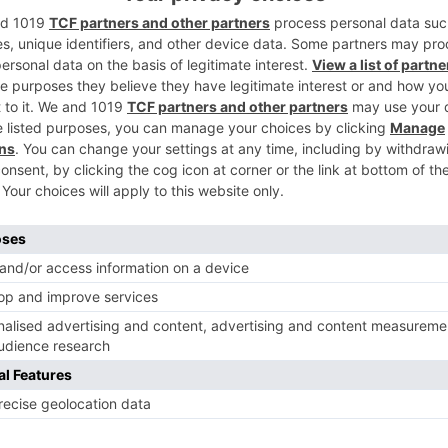
5
rísticas de las cremas hidratantes. En
icacia en la hidratación mediante un test
rio especializado, cada producto fue
go" por veinte voluntarias. Las mediciones
s de la aplicación de los productos
és se ha realizado una prueba de uso,
 fue probado por treinta usuarias, con una
ue recibieron las muestras en tarros
sta forma se valoran objetivamente las
 dejarse llevar por la publicidad, la marca o
 de protección solar, únicamente de
 su contenido. Se ha evaluado el