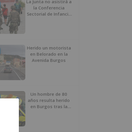
La Junta no asistirá a
la Conferencia
Sectorial de Infancia
y pide el retorno de
los menores a
Marruecos desde
Ceuta
Herido un motorista
en Belorado en la
Avenida Burgos
Un hombre de 80
años resulta herido
en Burgos tras la
colisión entre un
turismo y un camión