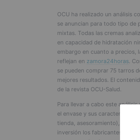
OCU ha realizado un análisis c
se anuncian para todo tipo de p
mixtas. Todas las cremas anal
en capacidad de hidratación ni
embargo en cuanto a precios, l
reflejan en
zamora24horas
. Co
se pueden comprar 75 tarros de
mejores resultados. El contenid
de la revista OCU-Salud.
Para llevar a cabo este análisi
el envase y sus características
tienda, asesoramiento), circuns
inversión los fabricantes pero 