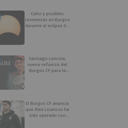
Calor y posibles
tormentas en Burgos
durante el eclipse del
12 de agosto
Santiago Lencina,
nuevo refuerzo del
Burgos CF para la
temporada 2026/27
El Burgos CF anuncia
que Álex Lizancos ha
sido operado con
éxito del menisco de
su rodilla izquierda