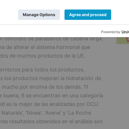
europea en materia de etiquetado y la
esarias o vacías de contenido. Por último
 sustancias que OCU recomienda evitar, por
 utilizados como fragancias, y unos
en concreto de parabenos de cadena larga,
ha de alterar el sistema hormonal que
dos de muchos productos de la UE.
orrectos para todos los productos,
 los productos mejoran la hidratación de
a mucho por encima de los demás. 11
e buena, 6 se encuentran en una categoría
idl es la mejor de las analizadas por OCU.
 Naturals', 'Nivea', 'Avene' y 'La Roche
ores resultados obtenidos en el análisis son