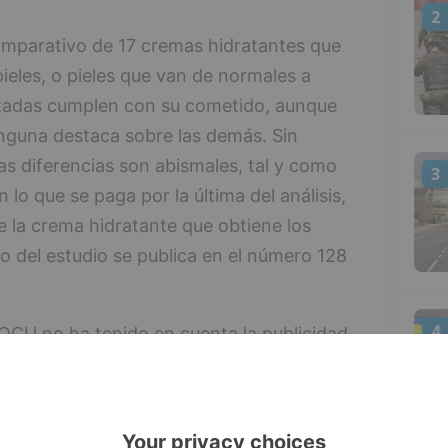
2
omparativo de 17 cremas hidratantes que
ieles, o pieles que van de normales a
izadas cumplen con su cometido, aunque
nguna destaca sobre las demás. Sin
as diferencias son abismales, tal y como
3
n lo que se paga por la última del análisis,
 la crema hidratante que obtiene los
o del estudio se publica en el número 128
4
s OCU no ha tenido en cuenta la publicidad,
 o las condiciones de venta (ubicación en
tancias estas a las que dedican una gran
que no se pueden medir en un laboratorio o