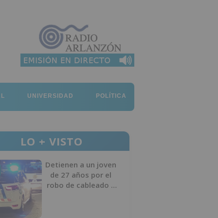
AL
UNIVERSIDAD
POLÍTICA
LO + VISTO
Detienen a un joven
de 27 años por el
robo de cableado y
por atentado contra
los agentes