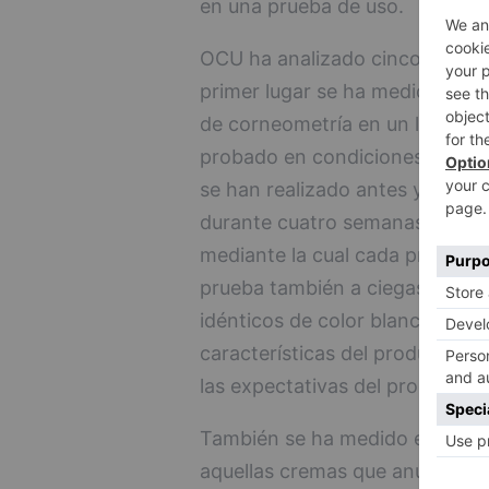
en una prueba de uso.
OCU ha analizado cinco caracte
primer lugar se ha medido su ef
de corneometría en un laborato
probado en condiciones de "cie
se han realizado antes y despué
durante cuatro semanas. Despu
mediante la cual cada producto
prueba también a ciegas en la q
idénticos de color blanco, de e
características del producto sin
las expectativas del producto.
También se ha medido el factor
aquellas cremas que anunciaban