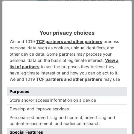
Fallece un ciclista en Burgos tras
1
avisar otro conductor que se
había caído de la bicicleta
Villatoro da el primer paso para
2
dejar atrás su aislamiento con el
inicio de la senda peatonal y
ciclista
Un hombre de 80 años resulta
3
herido en Burgos tras la colisión
entre un turismo y un camión
La provincia de Burgos celebra
4
el día de su patrón
La Guardia Civil desmonta la
5
versión de un repartidor tras