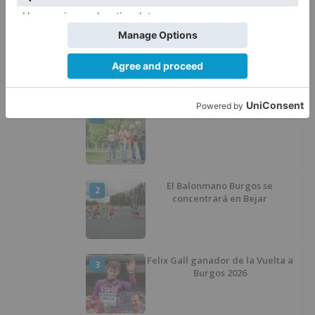
desaparecer 3.256 euros
LO ÚLTIMO
Más ventajas con el carné 60 CYL
1
El Balonmano Burgos se
2
concentrará en Bejar
Felix Gall ganador de la Vuelta a
3
Burgos 2026