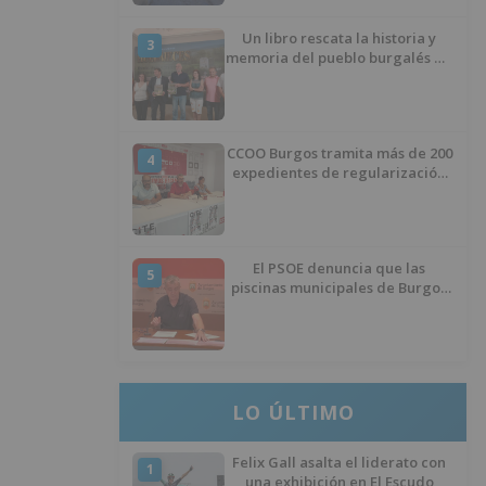
Un libro rescata la historia y
3
memoria del pueblo burgalés de
Huérmeces
CCOO Burgos tramita más de 200
4
expedientes de regularización
de inmigrantes
El PSOE denuncia que las
5
piscinas municipales de Burgos
llevan seis meses sin la
desinfección obligatoria contra
plagas
LO ÚLTIMO
Felix Gall asalta el liderato con
1
una exhibición en El Escudo