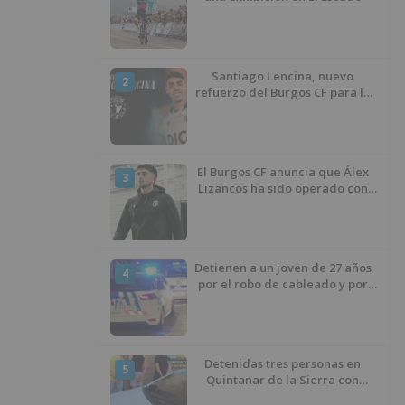
Santiago Lencina, nuevo
2
refuerzo del Burgos CF para la
temporada 2026/27
El Burgos CF anuncia que Álex
3
Lizancos ha sido operado con
éxito del menisco de su rodilla
izquierda
Detienen a un joven de 27 años
4
por el robo de cableado y por
atentado contra los agentes
Detenidas tres personas en
5
Quintanar de la Sierra con
hachís, cocaína y marihuana