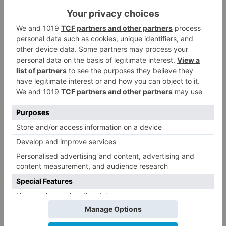
Desde la Plataforma se exige un Pacto en el que
la protagonista sea la Comunidad Educativa y la
sociedad en su conjunto y no solo unas cuantas
de las siglas que pueblan el hemiciclo y porque
tampoco quieren un Pacto que termine