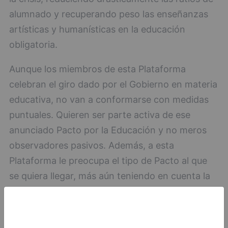
alumnado y recuperando peso las enseñanzas
artísticas y humanísticas en la educación
obligatoria.
Aunque los miembros de esta Plataforma
celebran el giro dado por el Gobierno en materia
educativa, no van a conformarse con medidas
puntuales. Quieren ser parte activa de ese
anunciado Pacto por la Educación y no meros
observadores pasivos. Además, a esta
Plataforma le preocupa el tipo de Pacto al que
se quiera llegar, más aún teniendo en cuenta la
deriva elitista y mercantilizadora a la que han
llevado a la educación los distintos partidos que
han gobernado en las últimas legislaturas.