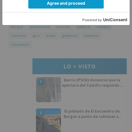
consistiendo en meros retoques de la LOMCE.
Burgos
plataforma
escuela
pública
celebra
reservas
giro
dado
gobierno
materia
educativa
LO + VISTO
Barrio (PSOE) denuncia que la
1
apertura del Castillo responde a
“una foto” y no a la culminación
del proyecto
El poblado de El Encuentro de
2
Burgos a punto de culminar su
proceso de realojo