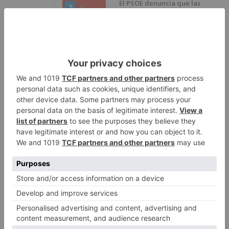
El PSOE denuncia que las
5
piscinas municipales de Burgos
llevan seis meses sin la
desinfección obligatoria contra
plagas
LO ÚLTIMO
Felix Gall asalta el liderato con
1
una exhibición en El Escudo
Santiago Lencina, nuevo
2
refuerzo del Burgos CF para la
temporada 2026/27
El Burgos CF anuncia que Álex
3
Lizancos ha sido operado con
éxito del menisco de su rodilla