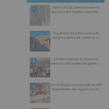
Barrio (PSOE) denuncia que la
1
apertura del Castillo responde a
“una foto” y no a la culminación
del proyecto
El poblado de El Encuentro de
2
Burgos a punto de culminar su
proceso de realojo
Un libro rescata la historia y
3
memoria del pueblo burgalés de
Huérmeces
CCOO Burgos tramita más de 200
4
expedientes de regularización
de inmigrantes