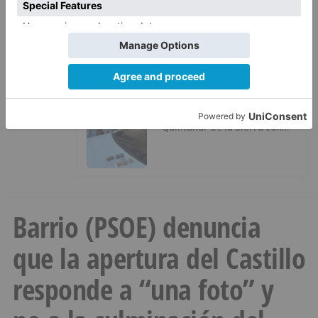
izquierda
Detienen a un joven de 27 años
4
por el robo de cableado y por
atentado contra los agentes
Detenidas tres personas en
5
Quintanar de la Sierra con
hachís, cocaína y marihuana
ocultos en su vehículo
Barrio (PSOE) denuncia
que la apertura del Castillo
responde a “una foto” y