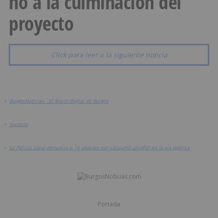
no a la culminación del
proyecto
Click para leer a la siguiente noticia
>
BurgosNoticias - El diario digital de Burgos
>
Sucesos
>
La Policía Local denuncia a 16 jóvenes por consumir alcohol en la vía pública
Portada