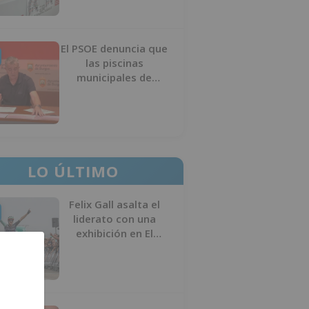
El PSOE denuncia que
las piscinas
municipales de
Burgos llevan seis
meses sin la
desinfección
obligatoria contra
plagas
LO ÚLTIMO
Felix Gall asalta el
liderato con una
exhibición en El
Escudo