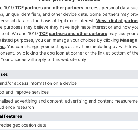
2
3
al ha publicado una curiosa instantánea en la
dad de teléfonos móviles perdidos que, con
 terminan siendo olvidados. Desde el 2021,
iados asciende a 280, donde se agrupan en
4
ndo por año y siendo repartidos por meses
sición en la sección de objetos perdidos.
encontrados sin dueño, en 2022 la cuantía