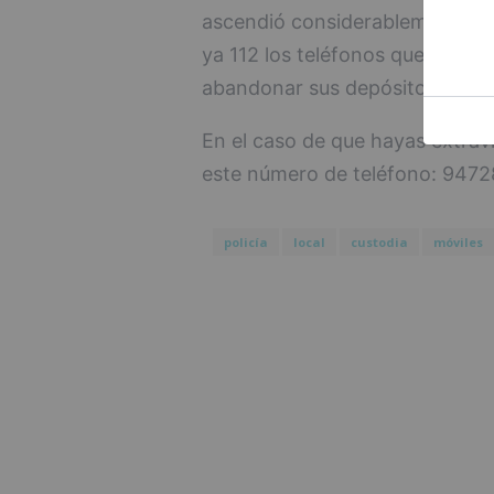
ascendió considerablemente a 
ya 112 los teléfonos que espera
abandonar sus depósitos.
En el caso de que hayas extravia
este número de teléfono: 947
policía
local
custodia
móviles