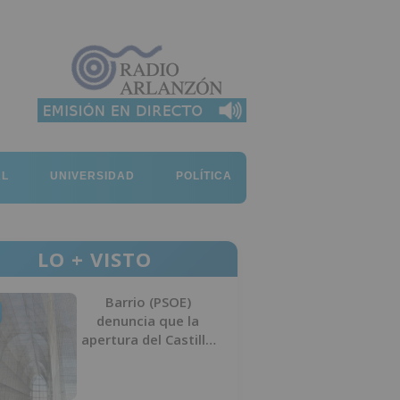
AL
UNIVERSIDAD
POLÍTICA
LO + VISTO
Barrio (PSOE)
denuncia que la
apertura del Castillo
responde a “una
foto” y no a la
culminación del