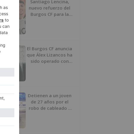
Santiago Lencina,
nuevo refuerzo del
Burgos CF para la
temporada 2026/27
El Burgos CF anuncia
que Álex Lizancos ha
sido operado con
éxito del menisco de
su rodilla izquierda
Detienen a un joven
de 27 años por el
robo de cableado y
por atentado contra
los agentes