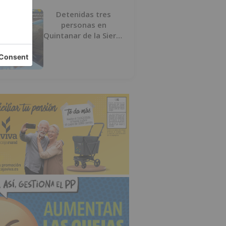
Detenidas tres
personas en
Quintanar de la Sierra
con hachís, cocaína y
marihuana ocultos en
su vehículo