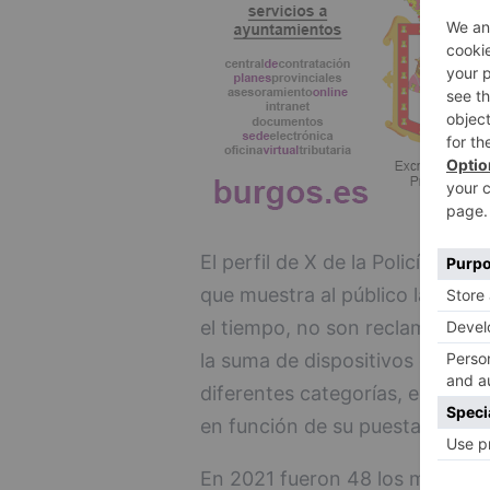
El perfil de X de la Policía Loc
que muestra al público la canti
el tiempo, no son reclamados y
la suma de dispositivos extrav
diferentes categorías, empeza
en función de su puesta a dispo
En 2021 fueron 48 los móviles 