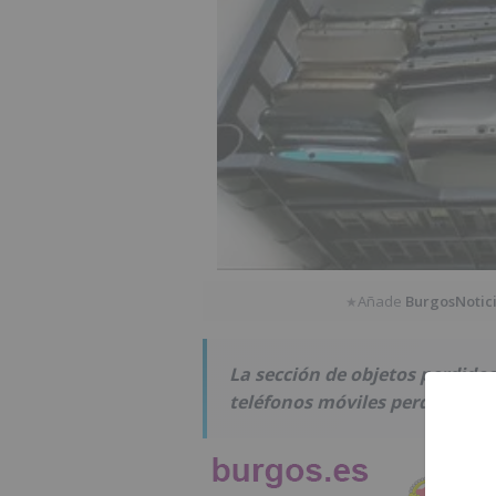
Añade
BurgosNotic
★
La sección de objetos perdidos
teléfonos móviles perdidos de