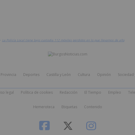
>
La Policía Local tiene bajo custodia 112 móviles perdidos en lo que llevamos de año
Provincia
Deportes
Castilla y León
Cultura
Opinión
Sociedad 
iso legal
Política de cookies
Redacción
El Tiempo
Empleo
Tele
Hemeroteca
Etiquetas
Contenido