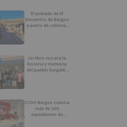
proyecto
El poblado de El
Encuentro de Burgos
a punto de culminar
su proceso de realojo
Un libro rescata la
historia y memoria
del pueblo burgalés
de Huérmeces
CCOO Burgos tramita
más de 200
expedientes de
regularización de
inmigrantes