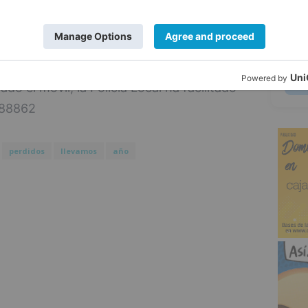
120 y en lo que llevamos de año 2023 son
5
n a sus propietarios con la esperanza de
do el móvil, la Policía Local ha facilitado
288862
perdidos
llevamos
año