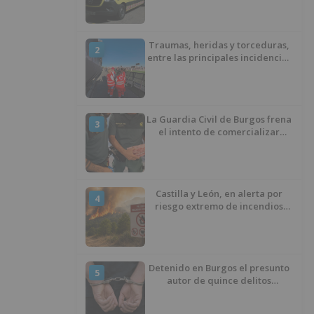
A-62 de Burgos
Traumas, heridas y torceduras,
2
entre las principales incidencias
del Sonorama
La Guardia Civil de Burgos frena
3
el intento de comercializar
carne de ovino que llevaba años
congelada y debía ser
incinerada
Castilla y León, en alerta por
4
riesgo extremo de incendios
durante los próximos tres días
Detenido en Burgos el presunto
5
autor de quince delitos
cometidos en 25 días