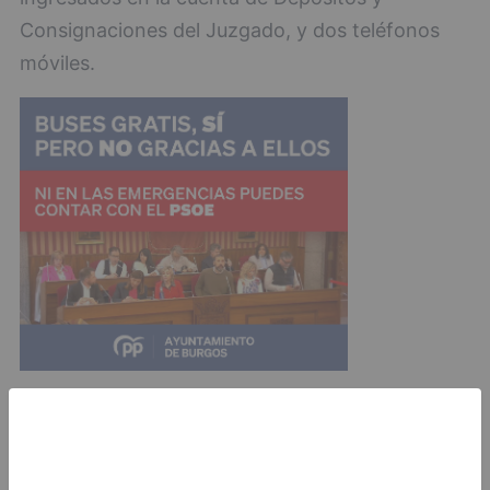
Consignaciones del Juzgado, y dos teléfonos
móviles.
El detenido, al que le constan anteriores
antecedentes por tráfico de sustancias
estupefacientes, fue puesto a disposición de la