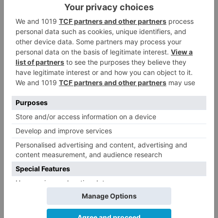
Autoridad Judicial.
Burgos
policía
nacional
detiene
hombre
gramos
cocaína
LO + VISTO
4 líneas de autobús de Burgos
1
cambian su recorrido por el
asfaltado en la Avenida
Arlanzón y se reactiva la línea
del Casco Histórico
Peregrinos reclaman señalizar
2
la ruta por la vega del río para
evitar nueve kilómetros de
asfalto por el Polígono Industrial
de Burgos