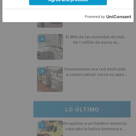
Alerta por un nuevo episodio de
3
calor extremo en Burgos
El 86% de las viviendas de más
4
de 1 millón de euros se
encuentran en Alicante,
Baleares, Barcelona, Gerona,
Madrid y Málaga
Desmantelan una red dedicada
5
a comercializar carne no apta
para el consumo en Burgos
LO ÚLTIMO
Atropellan a un hombre mientras
1
colocaba la baliza luminosa en
su propio vehículo en la autovía