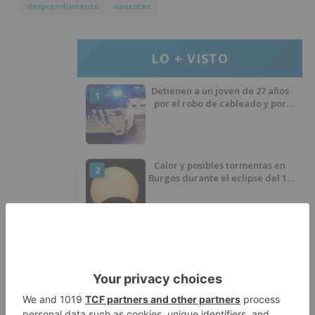
desprendimiento
cascotes
LO + VISTO
Detienen a un joven de 27 años
1
por el robo de cableado y por
atentado contra los agentes
Calor y posibles tormentas en
2
Burgos durante el eclipse del 12
de agosto
Santiago Lencina, nuevo
3
refuerzo del Burgos CF para la
temporada 2026/27
El Burgos CF anuncia que Álex