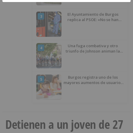
El Ayuntamiento de Burgos
3
replica al PSOE: «No se han
interrumpido» las
desinfecciones municipales
Una fuga combativa y otro
4
triunfo de Johnson animan la
penúltima jornada de la Vuelta a
Burgos
Burgos registra uno de los
5
mayores aumentos de usuarios
de ‘Conciliamos Verano’, con
1.267 niños
Detienen a un joven de 27