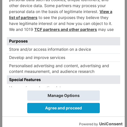
4
Lizancos ha sido operado con
éxito del menisco de su rodilla
izquierda
Detenidas tres personas en
5
Quintanar de la Sierra con
hachís, cocaína y marihuana
ocultos en su vehículo
LO ÚLTIMO
Fallece un ciclista en Burgos tras
1
avisar otro conductor que se
había caído de la bicicleta
El nuevo Mercado Norte de
2
Burgos sale a concurso con un
presupuesto de 21,7 millones