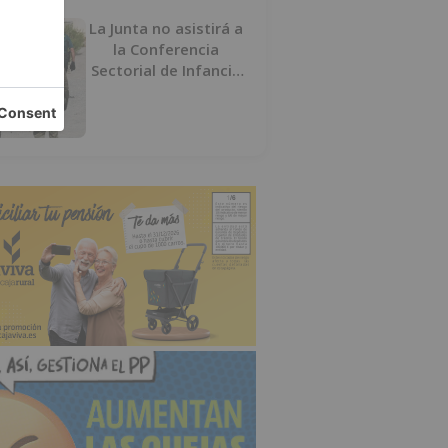
La Junta no asistirá a
la Conferencia
Sectorial de Infancia
y pide el retorno de
los menores a
Marruecos desde
Ceuta