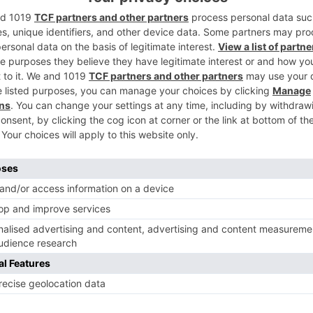
2
y el secretario de Organización de
a, ha puesto el acento, dentro de una mala
contributivas, que asaron del 66% al 46%,
s decir, se reciben menos prestaciones y
otección.
3
estran, a juicio de Comisiones Obreras, la
ación del empleo. El sindicato sigue
elegido la derogación de las dos últimas
, y tanto al Gobierno como a la Patronal
4
. Comisiones también plantea cambios en
la
mejor
castilla
león