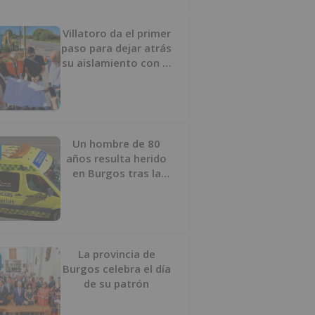
Villatoro da el primer
paso para dejar atrás
su aislamiento con el
inicio de la senda
peatonal y ciclista
Un hombre de 80
años resulta herido
en Burgos tras la
colisión entre un
turismo y un camión
La provincia de
Burgos celebra el día
de su patrón