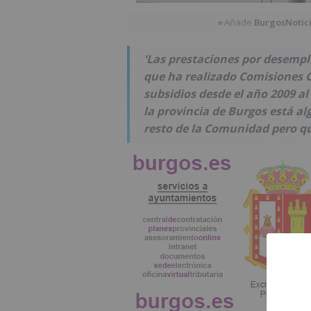
Añade
BurgosNotic
★
'Las prestaciones por desempleo
que ha realizado Comisiones Ob
subsidios desde el año 2009 a
la provincia de Burgos está al
resto de la Comunidad pero qu