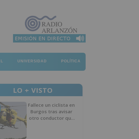
AL
UNIVERSIDAD
POLÍTICA
LO + VISTO
Fallece un ciclista en
Burgos tras avisar
otro conductor que
se había caído de la
bicicleta