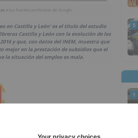
ias
a tus fuentes preferidas de Google
5
 en Castilla y León' es el título del estudio
reras Castilla y León con la evolución de los
l 2016 y que, con datos del INEM, muestra que
go mejor en la prestación de subsidios que el
e la situación del empleo es mala.
1