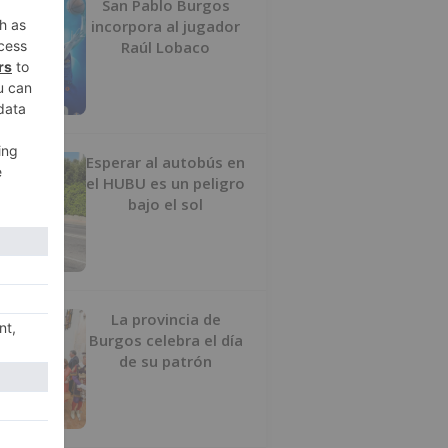
San Pablo Burgos
incorpora al jugador
Raúl Lobaco
Esperar al autobús en
el HUBU es un peligro
bajo el sol
La provincia de
Burgos celebra el día
de su patrón