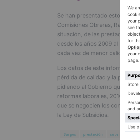
Se han presentado estos datos 
Comisiones Obreras, Raúl Sierr
situación, de las prestaciones 
desde los años 2009 al 2016. E
cada vez de menor calidad y pr
Los datos de este informe demu
pérdida de calidad y la precariz
pidiendo al Gobierno que salga 
reformas laborales, 2010 y 2012
que se negocien los convenios
la Ley de Subsidios.
Burgos
prestación
subsidios
ma