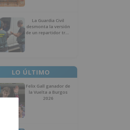
La Guardia Civil
desmonta la versión
de un repartidor tras
desaparecer 3.256
euros
LO ÚLTIMO
Felix Gall ganador de
la Vuelta a Burgos
2026