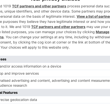
2
dejó parte de un primer premio, dotado con
 euros, en la localidad burgalesa de Salas
3
Loterías y Apuestas del Estado.
Estado, dos boletos acertantes de primera
ministración de loterías número 1 de Salas
número 34 de la avenida Infantes de Lara de
4
que fue vendido en el despacho receptor
e Ibi.
ormada por los números :2, 3, 12, 26, 31,
egro el 9