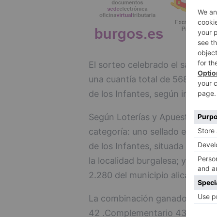
El sorteo celebrado el sabado 
una cuantía total de 568.800,50
de los Infantes, según informó 
Según Loterías y Apuestas del 
categoría: uno sellado en la ad
de los Infantes, situada en el 
la localidad burgalesa; y otro 
2.280 del municipio alicantino d
La combinación ganadora está f
42 .Complementario 43 y Reint