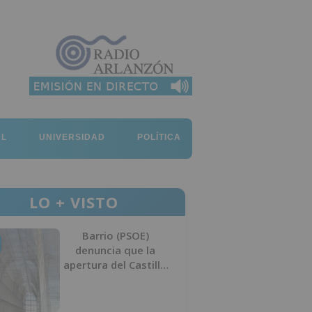
AL
UNIVERSIDAD
POLÍTICA
LO + VISTO
Barrio (PSOE)
denuncia que la
apertura del Castillo
responde a “una
foto” y no a la
culminación del