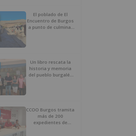
proyecto
El poblado de El
Encuentro de Burgos
a punto de culminar
su proceso de realojo
Un libro rescata la
historia y memoria
del pueblo burgalés
de Huérmeces
CCOO Burgos tramita
más de 200
expedientes de
regularización de
inmigrantes