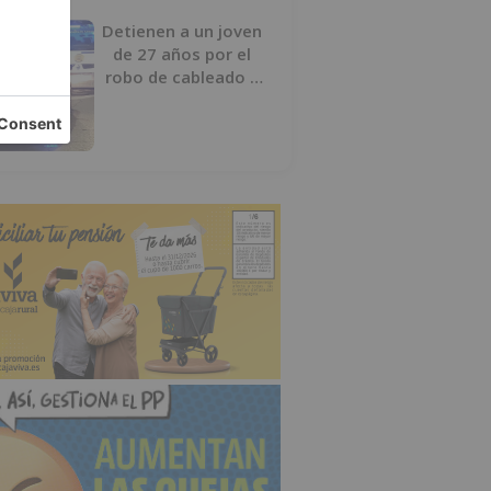
Detienen a un joven
de 27 años por el
robo de cableado y
por atentado contra
los agentes