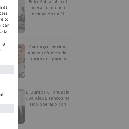
Felix Gall asalta el
liderato con una
exhibición en El
Escudo
Santiago Lencina,
nuevo refuerzo del
Burgos CF para la
temporada 2026/27
El Burgos CF anuncia
que Álex Lizancos ha
sido operado con
éxito del menisco de
su rodilla izquierda