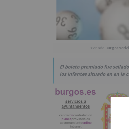
Añade
BurgosNotic
★
El boleto premiado fue sellad
los Infantes situado en en la c