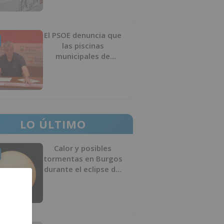
El PSOE denuncia que
las piscinas
municipales de
Burgos llevan seis
meses sin la
desinfección
obligatoria contra
plagas
LO ÚLTIMO
Calor y posibles
tormentas en Burgos
durante el eclipse del
12 de agosto