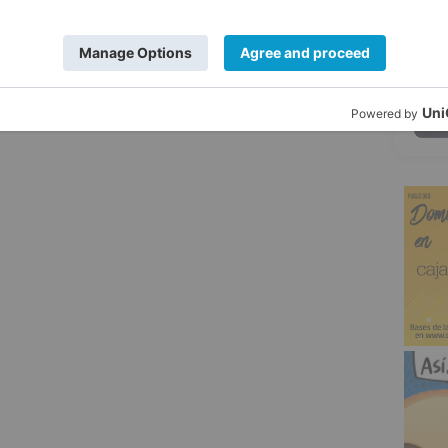
5
euros
salas
infantes