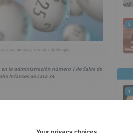
5
ias
a tus fuentes preferidas de Google
o en la administración número 1 de Salas de
alle Infantes de Lara 34.
1