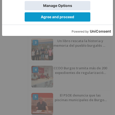
del proyecto
El poblado de El Encuentro de
2
Burgos a punto de culminar su
proceso de realojo
Un libro rescata la historia y
3
memoria del pueblo burgalés de
Huérmeces
CCOO Burgos tramita más de 200
4
expedientes de regularización
de inmigrantes
El PSOE denuncia que las
5
piscinas municipales de Burgos
llevan seis meses sin la
desinfección obligatoria contra
plagas