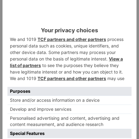
atentado contra los agentes
Calor y posibles tormentas en
2
Burgos durante el eclipse del 12
de agosto
Santiago Lencina, nuevo
3
refuerzo del Burgos CF para la
temporada 2026/27
El Burgos CF anuncia que Álex
4
Lizancos ha sido operado con
éxito del menisco de su rodilla
izquierda
Detenidas tres personas en
5
Quintanar de la Sierra con
hachís, cocaína y marihuana
ocultos en su vehículo