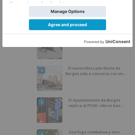
LO ÚLTIMO
Fallece un ciclista en Burgos tras
1
avisar otro conductor que se
había caído de la bicicleta
El nuevo Mercado Norte de
2
Burgos sale a concurso con un
presupuesto de 21,7 millones
El Ayuntamiento de Burgos
3
replica al PSOE: «No se han
interrumpido» las
desinfecciones municipales
Una fuga combativa y otro
4