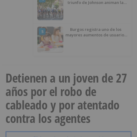
triunfo de Johnson animan la
penúltima jornada de la Vuelta a
Burgos
Burgos registra uno de los
5
mayores aumentos de usuarios
de ‘Conciliamos Verano’, con
1.267 niños
Detienen a un joven de 27
años por el robo de
cableado y por atentado
contra los agentes