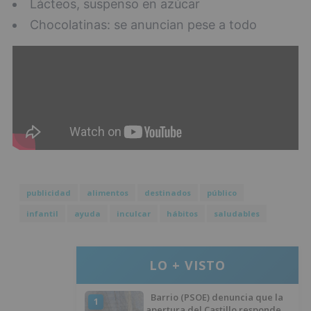
Lácteos, suspenso en azúcar
Chocolatinas: se anuncian pese a todo
publicidad
alimentos
destinados
público
infantil
ayuda
inculcar
hábitos
saludables
LO + VISTO
Barrio (PSOE) denuncia que la
1
apertura del Castillo responde a