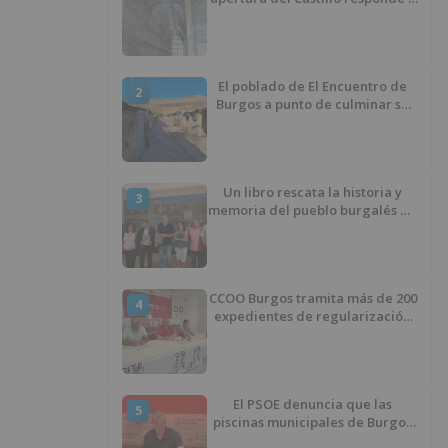
“una foto” y no a la culminación
del proyecto
El poblado de El Encuentro de
2
Burgos a punto de culminar su
proceso de realojo
Un libro rescata la historia y
3
memoria del pueblo burgalés de
Huérmeces
CCOO Burgos tramita más de 200
4
expedientes de regularización
de inmigrantes
El PSOE denuncia que las
5
piscinas municipales de Burgos
llevan seis meses sin la