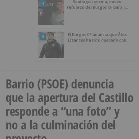
Santiago Lencina, nuevo
4
refuerzo del Burgos CF para la
temporada 2026/27
El Burgos CF anuncia que Álex
5
Lizancos ha sido operado con
éxito del menisco de su rodilla
izquierda
Barrio (PSOE) denuncia
que la apertura del Castillo
responde a “una foto” y
no a la culminación del
proyecto