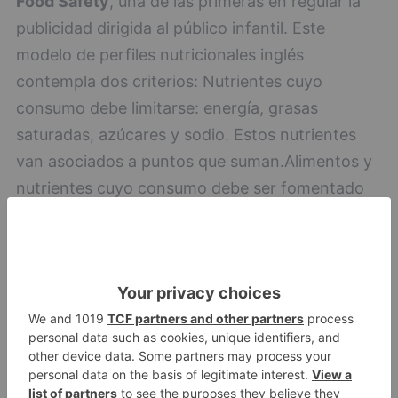
Food Safety
, una de las primeras en regular la
publicidad dirigida al público infantil. Este
modelo de perfiles nutricionales inglés
contempla dos criterios: Nutrientes cuyo
consumo debe limitarse: energía, grasas
saturadas, azúcares y sodio. Estos nutrientes
van asociados a puntos que suman.Alimentos y
nutrientes cuyo consumo debe ser fomentado
dentro de una alimentación variada y
equilibrada: frutas, fibra, proteínas.
Food Safety
OMS Europa
, en el 2015, la OMS publicó un
modelo de perfiles nutricionales para limitar la
publicidad dirigida al público infantil. Según