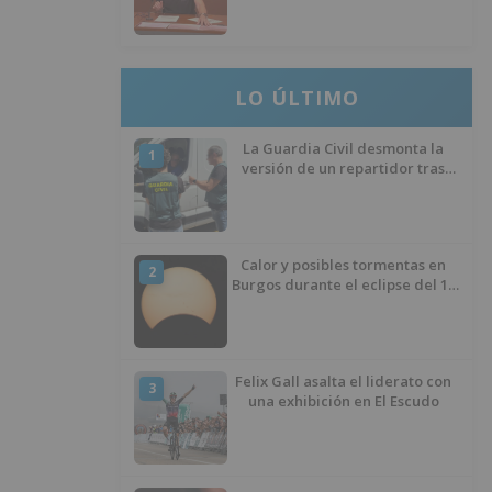
desinfección obligatoria contra
plagas
LO ÚLTIMO
La Guardia Civil desmonta la
1
versión de un repartidor tras
desaparecer 3.256 euros
Calor y posibles tormentas en
2
Burgos durante el eclipse del 12
de agosto
Felix Gall asalta el liderato con
3
una exhibición en El Escudo