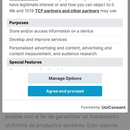
fuera el perfil del producto podría ser o no
publicitado a los niños. Ha habido muchas
discrepancias entre OMS Europa y la industria
alimentaria, sobre todo en lo relativo a los
niveles en azúcar.
OMS Europa
EU Pledge
, este compromiso se refiere a la
publicidad en televisión donde al menos el 35%
de la audiencia sean niños menores de 12 años.
Por otro lado, se han adherido 21 empresas que
representan el 80% del gasto publicitario en la
UE. El número de categorías está limitado lo más
posible con el fin de garantizar un tratamiento
uniforme de productos similares. Esto supone