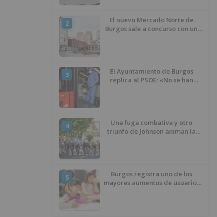
El nuevo Mercado Norte de
2
Burgos sale a concurso con un
presupuesto de 21,7 millones
El Ayuntamiento de Burgos
3
replica al PSOE: «No se han
interrumpido» las
desinfecciones municipales
Una fuga combativa y otro
4
triunfo de Johnson animan la
penúltima jornada de la Vuelta a
Burgos
Burgos registra uno de los
5
mayores aumentos de usuarios
de ‘Conciliamos Verano’, con
1.267 niños