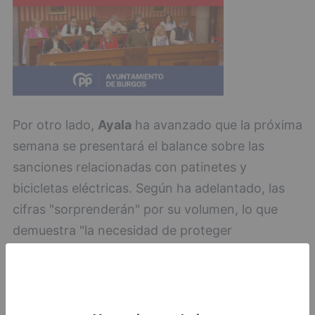
Por otro lado,
Ayala
ha avanzado que la próxima
semana se presentará el balance sobre las
sanciones relacionadas con patinetes y
bicicletas eléctricas. Según ha adelantado, las
cifras "sorprenderán" por su volumen, lo que
demuestra "la necesidad de proteger
especialmente a las personas mayores y
garantizar que los vehículos de movilidad
cumplan las normas.