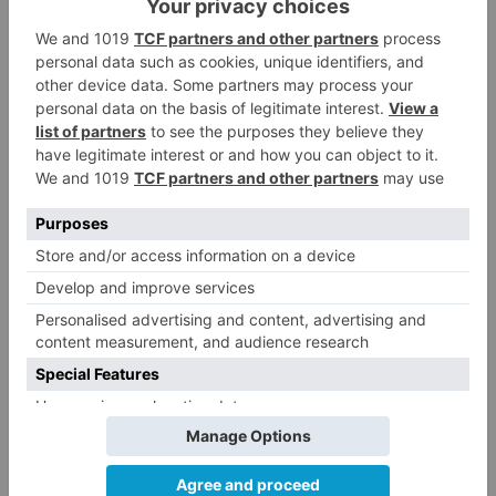
Ayala
Burgos
red
carriles
bici
crece
nueva
obra
avenida
constitución
española
LO + VISTO
Detienen a un joven de 27 años
1
por el robo de cableado y por
atentado contra los agentes
Calor y posibles tormentas en
2
Burgos durante el eclipse del 12
de agosto
Santiago Lencina, nuevo
3