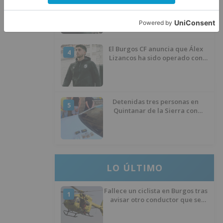
refuerzo del Burgos CF para la
temporada 2026/27
El Burgos CF anuncia que Álex
4
Lizancos ha sido operado con
éxito del menisco de su rodilla
izquierda
Detenidas tres personas en
5
Quintanar de la Sierra con
hachís, cocaína y marihuana
ocultos en su vehículo
LO ÚLTIMO
Fallece un ciclista en Burgos tras
1
avisar otro conductor que se
había caído de la bicicleta