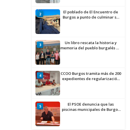
El poblado de El Encuentro de
2
Burgos a punto de culminar su
proceso de realojo
Un libro rescata la historia y
3
memoria del pueblo burgalés de
Huérmeces
CCOO Burgos tramita más de 200
4
expedientes de regularización
de inmigrantes
El PSOE denuncia que las
5
piscinas municipales de Burgos
llevan seis meses sin la
desinfección obligatoria contra
plagas