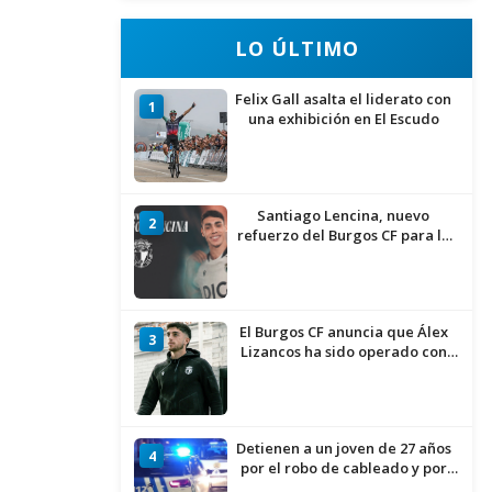
LO ÚLTIMO
Felix Gall asalta el liderato con
1
una exhibición en El Escudo
Santiago Lencina, nuevo
2
refuerzo del Burgos CF para la
temporada 2026/27
El Burgos CF anuncia que Álex
3
Lizancos ha sido operado con
éxito del menisco de su rodilla
izquierda
Detienen a un joven de 27 años
4
por el robo de cableado y por
atentado contra los agentes